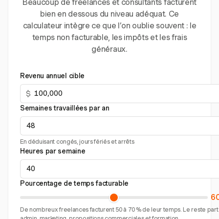
Beaucoup de freelances et consultants facturent
bien en dessous du niveau adéquat. Ce
calculateur intègre ce que l’on oublie souvent : le
temps non facturable, les impôts et les frais
généraux.
Revenu annuel cible
$
Semaines travaillées par an
En déduisant congés, jours fériés et arrêts
Heures par semaine
Pourcentage de temps facturable
6
De nombreux freelances facturent 50 à 70 % de leur temps. Le reste part
admin, marketing, propositions commerciales et formation.