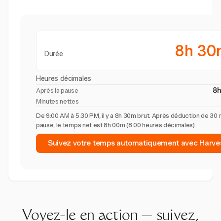
8h 30
Durée
Heures décimales
8
Après la pause
Minutes nettes
De 9:00 AM à 5:30 PM, il y a 8h 30m brut. Après déduction de 30 
pause, le temps net est 8h 00m (8.00 heures décimales).
Suivez votre temps automatiquement avec Harve
Voyez-le en action — suivez,