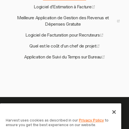
Logiciel d'Estimation à Facture
Meilleure Application de Gestion des Revenus et
Dépenses Gratuite
Logiciel de Facturation pour Recruteurs
Quel est le coût d'un chef de projet
Application de Suivi du Temps sur Bureau
Votre temps mérite d'être suivi
— commencez maintenant
Harvest uses cookies as described in our
Privacy Policy
to
ensure you get the best experience on our website.
Rejoignez plus de 70 000 entreprises qui suivent leur