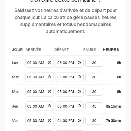
travaillé cette semaine ?
Saisissez vos heures d’arrivée et de départ pour
chaque jour. La calculatrice gère pauses, heures
supplémentaires et totaux hebdomadaires
automatiquement.
ARRIVÉE
DÉPART
PAUSE
JOUR
HEURES
Lun
8h
Mar
8h
Mer
8h
Jeu
8h 15min
Ven
7h 30min