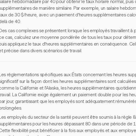
salaire hebdomadaire par 40 pour obtenir le taux horaire normal, puis
supplémentaires de manière similaire. Par exemple, un salaire hebdom
taux de 30 $/heure, avec un paiement d'heures supplémentaires calcu
delà de 40.
Des cas complexes se présentent lorsque les employés travaillent à p
ce cas, calculez une moyenne pondérée de tous les taux pour déterm
puis appliquez le taux d'heures supplémentaires en conséquence. Cel
et précise dans divers scénarios de travail.
Les réglementations spécifiques aux États concernant les heures sup
significatif sur la façon dont les heures supplémentaires sont calculé
comme la Californie et l'Alaska, les heures supplémentaires quotidie
travail. La Californie exige également un paiement double pour les heu
par jour, garantissant que les employés sont adéquatement rémunérés
prolongées.
Les employés du secteur de la santé peuvent être soumis à la règle 
supplémentaires pour les heures dépassant 80 dans une période de 14
Cette flexibilité peut bénéficier à la fois aux employés et aux employ