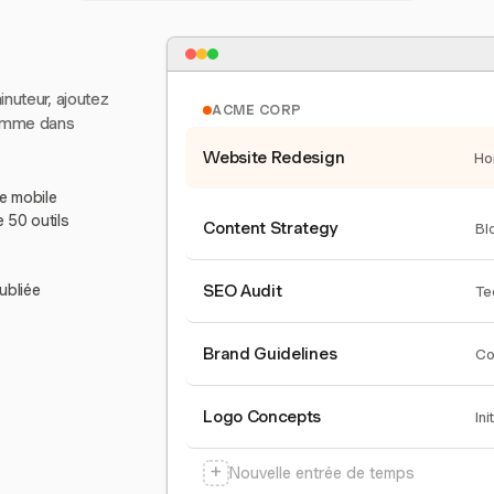
inuteur, ajoutez
ACME CORP
comme dans
Website Redesign
Ho
le mobile
e 50 outils
Content Strategy
Bl
ubliée
SEO Audit
Te
Brand Guidelines
Co
Logo Concepts
Ini
+
Nouvelle entrée de temps