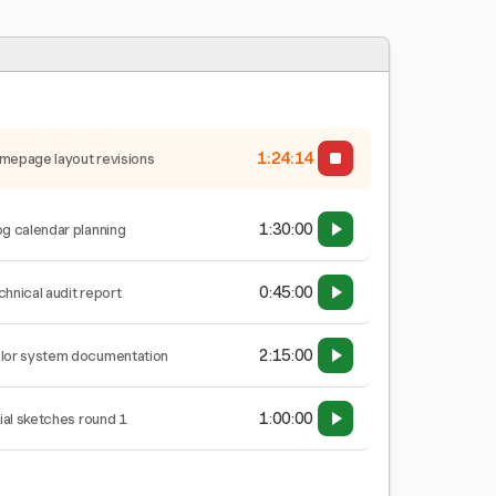
1:24:15
mepage layout revisions
1:30:00
og calendar planning
0:45:00
chnical audit report
2:15:00
lor system documentation
1:00:00
tial sketches round 1