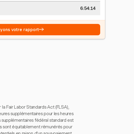
6:54:15
→
Voyons votre rapport
a Fair Labor Standards Act (FLSA),
ures supplémentaires pour les heures
es supplémentaires fédéral standard est
yés sont équitablement rémunérés pour
tentiels en raison d'un sous-paiement.