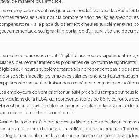
travail de manière plus efficace.
Les employeurs doivent naviguer dans ces lois variées des États tout 
normes fédérales. Cela inclut la compréhension de règles spécifiques
compensatoire » à la place du paiement d'heures supplémentaires po
gouvernementaux, soulignant l'importance d'un suivi et d'une docume
Les malentendus concernant l'éligibilité aux heures supplémentaires, 
salariés, peuvent entraîner des problèmes de conformité significatifs. 
éligibles aux heures supplémentaires s'ils ne répondent pas à des crit
méprise selon laquelle les employés salariés renoncent automatiqueme
supplémentaires peut entraîner des conséquences juridiques coûteus
Les employeurs doivent prioriser un suivi précis du temps pour tous 
les violations de la FLSA, qui représentent près de 85 % de toutes ces i
Harvest pour un suivi flexible des heures supplémentaires peut aider le
approche et à maintenir la conformité.
Assurer la conformité implique des audits réguliers des classification
dossiers méticuleux des heures travaillées et des paiements d'heures
protègent non seulement les entreprises contre des pénalités légales