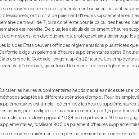
Les employés non exemptés, généralement ceux qui ne sont pas dans
professionnels, ont droit à ce paiement d'heures supplémentaires. Le
semaine de travail de 7 jours cohérente pour le calcul des heures, ca
semaines est interdite. De plus, les calculs de paiement d'heures supp
et commissions non discrétionnaires, protégeant ainsi davantage les 
Les lois des États peuvent offrir des réglementations plus strictes qu
Californie exige un paiement d'heures supplémentaires après 8 heures d
États comme le Colorado l'exigent après 12 heures. Les employeurs doi
favorable à l'employé, garantissant le respect de ces réglementations
Calculer les heures supplémentaires hebdomadaires nécessite une co
méthodes adaptées à différents scénarios d'emploi. Pour les employés
supplémentaires est simple : déterminez les heures supplémentaires tr
des heures, puis multipliez le taux horaire normal par 1,5 pour trouver
exemple, un employé gagnant 10 $/heure qui travaille 46 heures gag
supplémentaires, totalisant 90 $ de paiement d'heures supplémentaire
Les employés salariés non exemptés nécessitent une conversion de leur