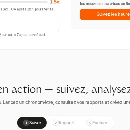
1.5x
les mauvaises surprises en fi
(ex. : CA après 12 h, jours fériés).
Suivez les heur
our ou le 7e jour consécutif.
en action — suivez, analysez
. Lancez un chronomètre, consultez vos rapports et créez une vr
Suivre
Rapport
Facture
1
2
3