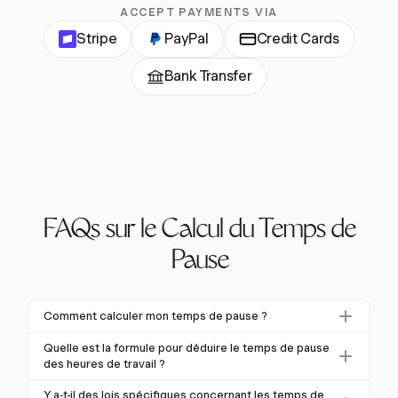
ACCEPT PAYMENTS VIA
Stripe
PayPal
Credit Cards
Bank Transfer
FAQs sur le Calcul du Temps de
Pause
Comment calculer mon temps de pause ?
Pour calculer votre temps de pause, soustrayez le
Quelle est la formule pour déduire le temps de pause
total des minutes de pause de vos heures de travail
des heures de travail ?
totales. Par exemple, si vous travaillez 8 heures avec
La formule pour déduire le temps de pause des
Y a-t-il des lois spécifiques concernant les temps de