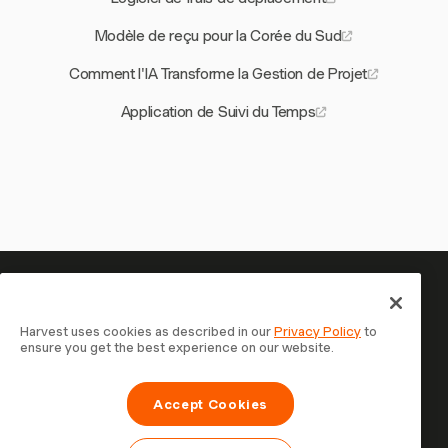
Modèle de reçu pour la Corée du Sud
Comment l'IA Transforme la Gestion de Projet
Application de Suivi du Temps
Votre temps mérite d'être suivi —
commencez maintenant
Harvest uses cookies as described in our
Privacy Policy
to
ensure you get the best experience on our website.
Rejoignez plus de 70 000 entreprises qui suivent leur
temps, facturent leurs clients et sont payées plus
Accept Cookies
rapidement avec Harvest. Essai gratuit, 30 secondes
pour démarrer.