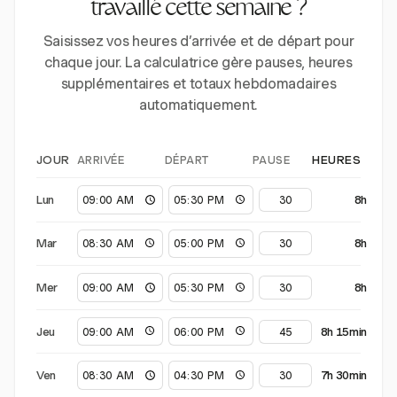
travaillé cette semaine ?
Saisissez vos heures d’arrivée et de départ pour
chaque jour. La calculatrice gère pauses, heures
supplémentaires et totaux hebdomadaires
automatiquement.
ARRIVÉE
DÉPART
PAUSE
JOUR
HEURES
Lun
8h
Mar
8h
Mer
8h
Jeu
8h 15min
Ven
7h 30min