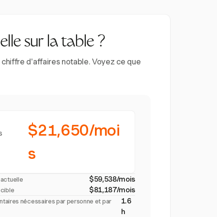
lle sur la table ?
chiffre d'affaires notable. Voyez ce que
$21,650/moi
s
s
$59,538/mois
n actuelle
$81,187/mois
 cible
1.6
taires nécessaires par personne et par
h