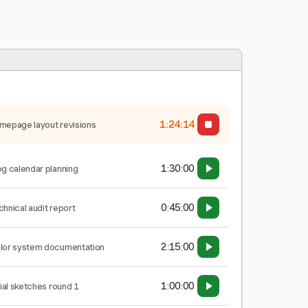
1:24:15
mepage layout revisions
1:30:00
og calendar planning
0:45:00
chnical audit report
2:15:00
lor system documentation
1:00:00
tial sketches round 1