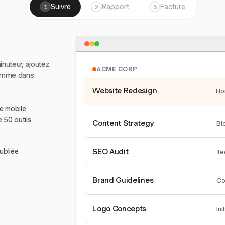
Suivre
Rapport
Facture
1
2
3
inuteur, ajoutez
ACME CORP
comme dans
Website Redesign
Ho
le mobile
e 50 outils
Content Strategy
Bl
ubliée
SEO Audit
Te
Brand Guidelines
Co
Logo Concepts
Ini