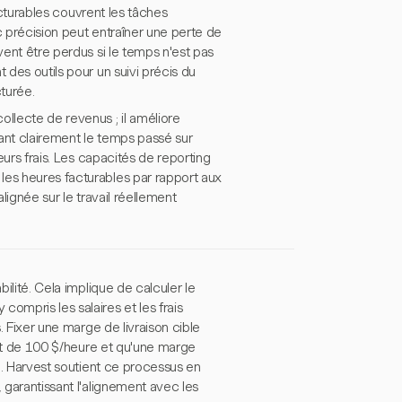
facturables couvrent les tâches
c précision peut entraîner une perte de
vent être perdus si le temps n'est pas
 des outils pour un suivi précis du
turée.
ollecte de revenus ; il améliore
ant clairement le temps passé sur
eurs frais. Les capacités de reporting
les heures facturables par rapport aux
lignée sur le travail réellement
bilité. Cela implique de calculer le
ompris les salaires et les frais
s. Fixer une marge de livraison cible
sont de 100 $/heure et qu'une marge
re. Harvest soutient ce processus en
 garantissant l'alignement avec les