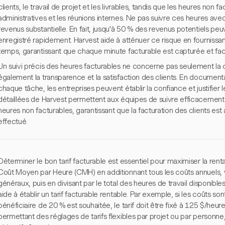
clients, le travail de projet et les livrables, tandis que les heures non 
administratives et les réunions internes. Ne pas suivre ces heures ave
revenus substantielle. En fait, jusqu'à 50 % des revenus potentiels peu
enregistré rapidement. Harvest aide à atténuer ce risque en fournissant
temps, garantissant que chaque minute facturable est capturée et fac
Un suivi précis des heures facturables ne concerne pas seulement la c
également la transparence et la satisfaction des clients. En document
chaque tâche, les entreprises peuvent établir la confiance et justifier l
détaillées de Harvest permettent aux équipes de suivre efficacement 
heures non facturables, garantissant que la facturation des clients est a
effectué.
Déterminer le bon tarif facturable est essentiel pour maximiser la renta
Coût Moyen par Heure (CMH) en additionnant tous les coûts annuels, y c
généraux, puis en divisant par le total des heures de travail disponible
aide à établir un tarif facturable rentable. Par exemple, si les coûts 
bénéficiaire de 20 % est souhaitée, le tarif doit être fixé à 125 $/heu
permettant des réglages de tarifs flexibles par projet ou par personne,