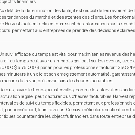
objectifs financiers.
Au-delà de la détermination des tarifs, il est crucial de les revoir et d
des tendances du marché et des attentes des clients. Les fonctionnali
de Harvest facilitent cela en fournissant des informations sur la rentabil
coûts, permettant aux entreprises de prendre des décisions éclairées 
Un suivi efficace du temps est vital pour maximiser les revenus des h
tardif du temps peut avoir un impact significatif sur les revenus, avec 
50 000 $ à 75 000 $ par an pour les professionnels facturant 350 $/h
ses minuteurs à un clic et son enregistrement automatisé, garantissant
à mesure du travail, préservant ainsi les heures facturables.
De plus, suivre le temps par intervalles, comme les intervalles standard
facturation légale, peut capturer plus d'heures facturables. Harvest r
intervalles de suivi du temps flexibles, permettant aux professionnels
et, par conséquent, leurs revenus. Ce suivi méticuleux soutient des taux
critiques pour atteindre les objectifs financiers dans toute entreprise 