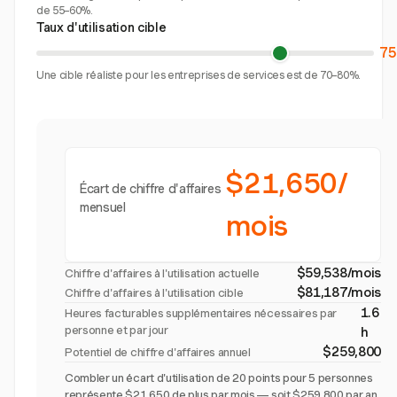
de 55–60%.
Taux d'utilisation cible
7
Une cible réaliste pour les entreprises de services est de 70–80%.
$21,650/
Écart de chiffre d'affaires
mensuel
mois
$59,538/mois
Chiffre d'affaires à l'utilisation actuelle
$81,187/mois
Chiffre d'affaires à l'utilisation cible
1.6
Heures facturables supplémentaires nécessaires par
personne et par jour
h
$259,800
Potentiel de chiffre d'affaires annuel
Combler un écart d'utilisation de 20 points pour 5 personnes
représente $21,650 de plus par mois — soit $259,800 par an.