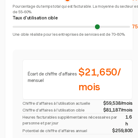
Pourcentage du temps total qui est facturable. La moyenne du secteur es
de 55–60%.
Taux d'utilisation cible
7
Une cible réaliste pour les entreprises de services est de 70–80%.
$21,650/
Écart de chiffre d'affaires
mensuel
mois
$59,538/mois
Chiffre d'affaires à l'utilisation actuelle
$81,187/mois
Chiffre d'affaires à l'utilisation cible
1.6
Heures facturables supplémentaires nécessaires par
personne et par jour
h
$259,800
Potentiel de chiffre d'affaires annuel