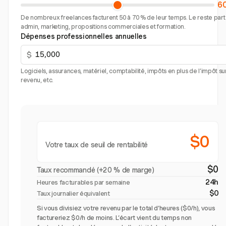
6
De nombreux freelances facturent 50 à 70 % de leur temps. Le reste part
admin, marketing, propositions commerciales et formation.
Dépenses professionnelles annuelles
$
Logiciels, assurances, matériel, comptabilité, impôts en plus de l’impôt sur
revenu, etc.
$0
Votre taux de seuil de rentabilité
$0
Taux recommandé (+20 % de marge)
24h
Heures facturables par semaine
$0
Taux journalier équivalent
Si vous divisiez votre revenu par le total d’heures ($0/h), vous
factureriez $0/h de moins. L’écart vient du temps non