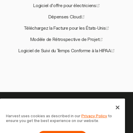
Logiciel d'offre pour électriciens
Dépenses Cloud
Téléchargez la Facture pour les États-Unis
Modèle de Rétrospective de Projet
Logiciel de Suivi du Temps Conforme à la HIPAA
Votre temps mérite d'être suivi
— commencez maintenant
Harvest uses cookies as described in our
Privacy Policy
to
ensure you get the best experience on our website.
Rejoignez plus de 70 000 entreprises qui suivent leur
temps, facturent leurs clients et sont payées plus