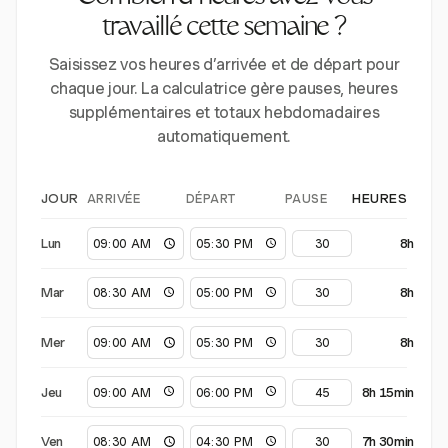
travaillé cette semaine ?
Saisissez vos heures d’arrivée et de départ pour
chaque jour. La calculatrice gère pauses, heures
supplémentaires et totaux hebdomadaires
automatiquement.
ARRIVÉE
DÉPART
PAUSE
JOUR
HEURES
Lun
8h
Mar
8h
Mer
8h
Jeu
8h 15min
Ven
7h 30min