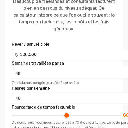
Beaucoup de freelances et consultants facturent
bien en dessous du niveau adéquat. Ce
calculateur intègre ce que l’on oublie souvent : le
temps non facturable, les impôts et les frais
généraux.
Revenu annuel cible
$
Semaines travaillées par an
En déduisant congés, jours fériés et arrêts
Heures par semaine
Pourcentage de temps facturable
6
De nombreux freelances facturent 50 à 70 % de leur temps. Le reste part
admin, marketing, propositions commerciales et formation.