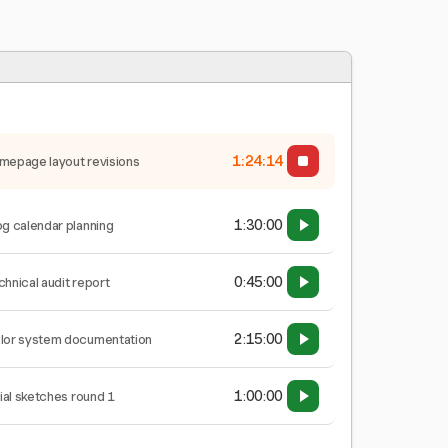
1:24:15
mepage layout revisions
1:30:00
og calendar planning
0:45:00
chnical audit report
2:15:00
lor system documentation
1:00:00
tial sketches round 1