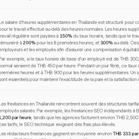
Le salaire d'heures supplémentaires en Thaïlande est structuré pou
pour le travail effectué au-delà des heures normales. Les heures sup
travail régulière sont payées à
150%
du taux horaire, tandis que le trav
rémunéré à
200%
pour les 8 premières heures, et
300%
au-delà. Ces 
employeurs et les employés afin d'assurer une compensation équitable e
Par exemple, si le taux horaire de base d'un employé est de THB 300,
normal seraient de THB 450 par heure. Pendant un jour férié, ce tau
premières heures et à THB 900 pour les heures supplémentaires. Un sui
sont essentiels pour maintenir l'exactitude de la paie et la satisfactio
Les freelances en Thaïlande rencontrent souvent des structures tarifai
employés salariés. Par exemple, les freelances SEO indépendants à 
1,200 par heure
, tandis que les agences facturent environ THB 2,500.
ces tarifs, le SEO technique exigeant des frais plus élevés.
Les rédacteurs freelances gagnent en moyenne environ
THB 333 par