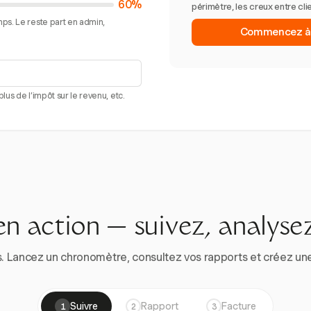
60%
périmètre, les creux entre cli
ps. Le reste part en admin,
Commencez à s
lus de l’impôt sur le revenu, etc.
en action — suivez, analysez
. Lancez un chronomètre, consultez vos rapports et créez une vr
Suivre
Rapport
Facture
1
2
3