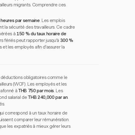
availleurs migrants. Comprendre ces
 heures par semaine
. Les emplois
nt la sécurité des travailleurs. Ce cadre
unérées à
150 % du taux horaire de
rs fériés peut rapporter jusqu'à
300 %
 et les employés afin d'assurer la
es déductions obligatoires comme le
illeurs (WCF). Les employés et les
lafonné à
THB 750 par mois
. Les
ond salarial de
THB 240,000 par an
.
és.
qui correspond à un taux horaire de
issent comparer leur rémunération.
e les expatriés à mieux gérer leurs