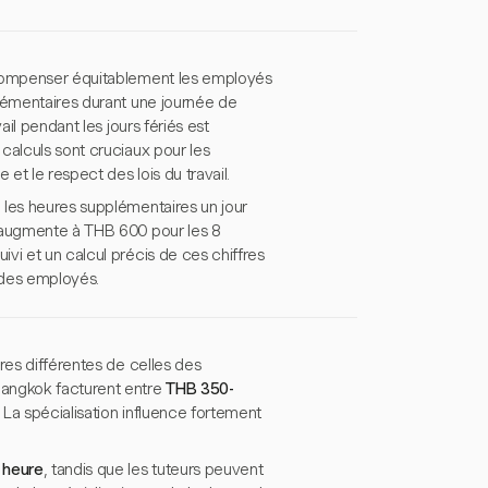
r compenser équitablement les employés
plémentaires durant une journée de
ail pendant les jours fériés est
calculs sont cruciaux pour les
t le respect des lois du travail.
 les heures supplémentaires un jour
x augmente à THB 600 pour les 8
vi et un calcul précis de ces chiffres
n des employés.
res différentes de celles des
Bangkok facturent entre
THB 350-
 La spécialisation influence fortement
 heure
, tandis que les tuteurs peuvent