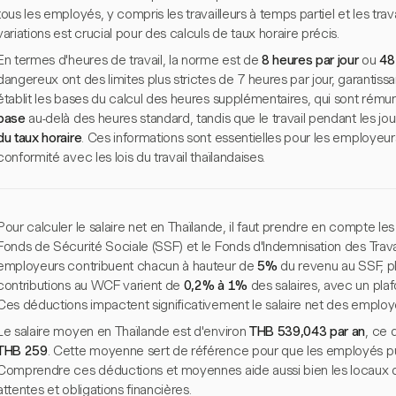
tous les employés, y compris les travailleurs à temps partiel et les tr
variations est crucial pour des calculs de taux horaire précis.
En termes d'heures de travail, la norme est de
8 heures par jour
ou
48
dangereux ont des limites plus strictes de 7 heures par jour, garantissa
établit les bases du calcul des heures supplémentaires, qui sont rém
base
au-delà des heures standard, tandis que le travail pendant les jou
du taux horaire
. Ces informations sont essentielles pour les employeurs
conformité avec les lois du travail thaïlandaises.
Pour calculer le salaire net en Thaïlande, il faut prendre en compte l
Fonds de Sécurité Sociale (SSF) et le Fonds d'Indemnisation des Trava
employeurs contribuent chacun à hauteur de
5%
du revenu au SSF, p
contributions au WCF varient de
0,2% à 1%
des salaires, avec un plaf
Ces déductions impactent significativement le salaire net des employ
Le salaire moyen en Thaïlande est d'environ
THB 539,043 par an
, ce 
THB 259
. Cette moyenne sert de référence pour que les employés pu
Comprendre ces déductions et moyennes aide aussi bien les locaux qu
attentes et obligations financières.