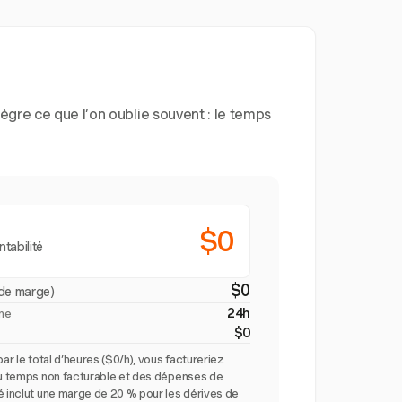
ègre ce que l’on oublie souvent : le temps
$0
ntabilité
$0
de marge)
24h
ine
$0
par le total d’heures ($0/h), vous factureriez
du temps non facturable et des dépenses de
é inclut une marge de 20 % pour les dérives de