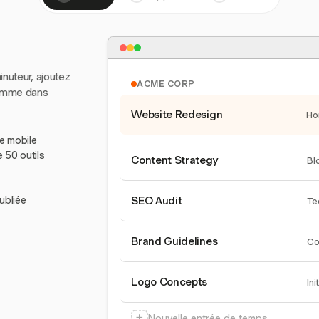
inuteur, ajoutez
ACME CORP
comme dans
Website Redesign
Ho
le mobile
e 50 outils
Content Strategy
Bl
ubliée
SEO Audit
Te
Brand Guidelines
Co
Logo Concepts
Ini
+
Nouvelle entrée de temps