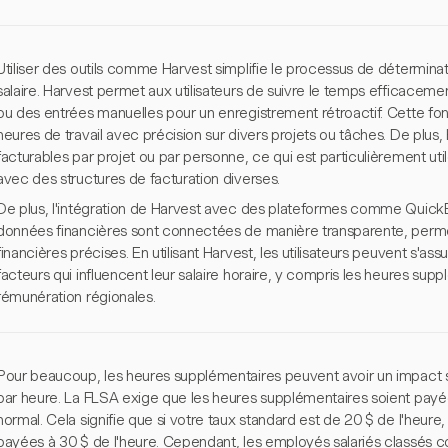
Utiliser des outils comme Harvest simplifie le processus de déterminati
salaire. Harvest permet aux utilisateurs de suivre le temps efficacement
ou des entrées manuelles pour un enregistrement rétroactif. Cette fo
heures de travail avec précision sur divers projets ou tâches. De plus,
facturables par projet ou par personne, ce qui est particulièrement uti
avec des structures de facturation diverses.
De plus, l'intégration de Harvest avec des plateformes comme QuickB
données financières sont connectées de manière transparente, permet
financières précises. En utilisant Harvest, les utilisateurs peuvent s'as
facteurs qui influencent leur salaire horaire, y compris les heures sup
rémunération régionales.
Pour beaucoup, les heures supplémentaires peuvent avoir un impact signi
par heure. La FLSA exige que les heures supplémentaires soient payées
normal. Cela signifie que si votre taux standard est de 20 $ de l'heure
payées à 30 $ de l'heure. Cependant, les employés salariés classé