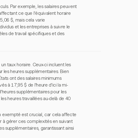
uls. Par exemple, les salaires peuvent
affectant ce que l'équivalent horaire
5,06 $, mais cela varie
ividus et les entreprises à suivre le
les de travail spécifiques et des
un taux horaire. Ceux-ci incluent les
sur les heures supplémentaires. Bien
États ont des salaires minimums
és à 17,95 $ de l'heure d'ici la mi-
d'heures supplémentaires pour les
es heures travaillées au-delà de 40
xempté est crucial, car cela affecte
er à gérer ces complexités en suivant
res supplémentaires, garantissant ainsi