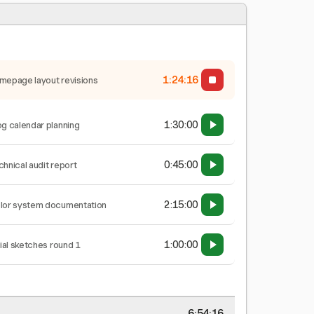
1:24:17
mepage layout revisions
1:30:00
og calendar planning
0:45:00
chnical audit report
2:15:00
lor system documentation
1:00:00
tial sketches round 1
6:54:17