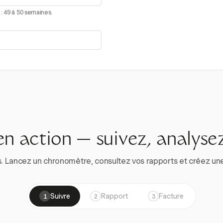
: 49 à 50 semaines.
en action — suivez, analysez
. Lancez un chronomètre, consultez vos rapports et créez une vr
Suivre
Rapport
Facture
1
2
3