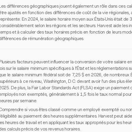
Les différences géographiques jouent également un rôle dans ces calc
être ajustés en fonction des différences de coût de la vie régionales, 
représente. En 2024, le salaire horaire moyen aux États-Unis était de 3
considérablement selon les régions et les secteurs. Harvest aide les ind
temps et à calculer des taux horaires précis en fonction de leurs modè
différences de rémunération géographiques.
Plusieurs facteurs peuvent influencer la conversion de votre salaire en 
lois sur le salaire minimum spécifiques à l'État et les réglementations 
que le salaire minimum fédéral soit de 7,25 $ en 2026, de nombreux 
supérieurs à ce niveau, Washington, D.C. devant avoir l'un des plus élev
2025. De plus, la Fair Labor Standards Act (FLSA) exige un paiement 
employés non exemptés, généralement à 1,5 fois le taux normal pour l
heures par semaine.
Comprendre si vous êtes classé comme un employé exempté ou non e
l'éligibilité au paiement des heures supplémentaires. Harvest peut aid
les heures de travail et en appliquant les taux appropriés pour les heu
des calculs précis de vos revenus horaires.