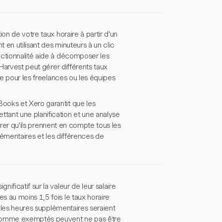
on de votre taux horaire à partir d'un
 en utilisant des minuteurs à un clic
nctionnalité aide à décomposer les
 Harvest peut gérer différents taux
le pour les freelances ou les équipes
ooks et Xero garantit que les
tant une planification et une analyse
surer qu'ils prennent en compte tous les
plémentaires et les différences de
ficatif sur la valeur de leur salaire
 au moins 1,5 fois le taux horaire
, les heures supplémentaires seraient
s comme exemptés peuvent ne pas être