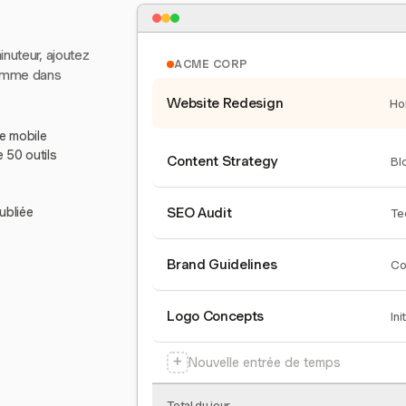
inuteur, ajoutez
ACME CORP
comme dans
Website Redesign
Ho
le mobile
e 50 outils
Content Strategy
Bl
ubliée
SEO Audit
Te
Brand Guidelines
Co
Logo Concepts
Ini
+
Nouvelle entrée de temps
Total du jour