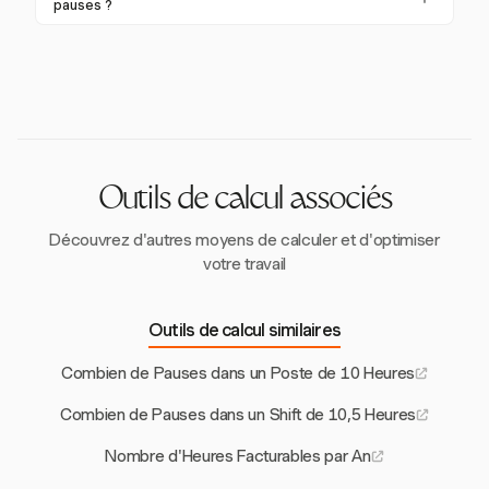
généralement payées, tandis que les pauses repas
pauses ?
plus longues (30 minutes ou plus) peuvent être non
Bien que Harvest ne suive pas spécifiquement les
payées si l'employé est complètement libéré de ses
pauses, il offre des fonctionnalités détaillées de suivi
tâches, selon les lois des États.
du temps et de reporting qui peuvent aider à gérer
les horaires de travail et à garantir la conformité aux
lois sur les pauses.
Outils de calcul associés
Découvrez d'autres moyens de calculer et d'optimiser
votre travail
Outils de calcul similaires
Combien de Pauses dans un Poste de 10 Heures
Combien de Pauses dans un Shift de 10,5 Heures
Nombre d'Heures Facturables par An