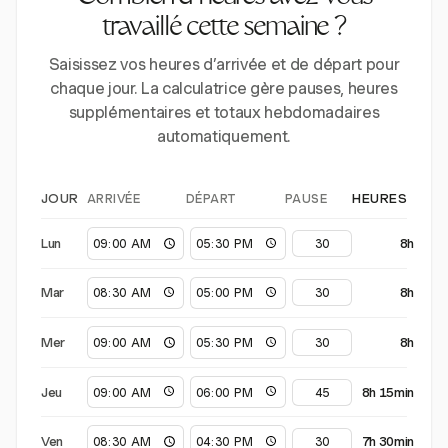
travaillé cette semaine ?
Saisissez vos heures d’arrivée et de départ pour
chaque jour. La calculatrice gère pauses, heures
supplémentaires et totaux hebdomadaires
automatiquement.
ARRIVÉE
DÉPART
PAUSE
JOUR
HEURES
Lun
8h
Mar
8h
Mer
8h
Jeu
8h 15min
Ven
7h 30min