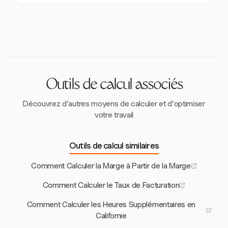
les boissons, reflétant le coût des ingrédients, de la
Des calculs de marge précis garantissent que les prix
main-d'œuvre et des dépenses opérationnelles.
couvrent toutes les dépenses et les profits souhaités,
maintenant la rentabilité et la compétitivité de
l'entreprise sur le marché.
Outils de calcul associés
Découvrez d'autres moyens de calculer et d'optimiser
votre travail
Outils de calcul similaires
Comment Calculer la Marge à Partir de la Marge
Comment Calculer le Taux de Facturation
Comment Calculer les Heures Supplémentaires en
Californie