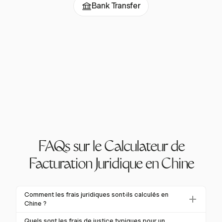
Bank Transfer
FAQs sur le Calculateur de
Facturation Juridique en Chine
Comment les frais juridiques sont-ils calculés en
Chine ?
Les frais juridiques en Chine sont souvent calculés
Quels sont les frais de justice typiques pour un