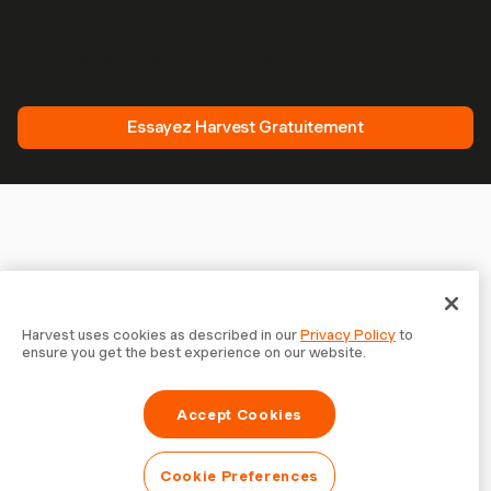
Rejoignez plus de 70 000 entreprises qui suivent leur
temps, facturent leurs clients et sont payées plus
rapidement avec Harvest. Essai gratuit, 30 secondes
pour démarrer.
Essayez Harvest Gratuitement
Harvest uses cookies as described in our
Privacy Policy
to
ensure you get the best experience on our website.
Accept Cookies
Cookie Preferences