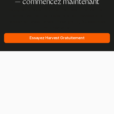
— commencez maintenant
Rejoignez plus de 70 000 entreprises qui suivent leur
temps, facturent leurs clients et sont payées plus
rapidement avec Harvest. Essai gratuit, 30 secondes
pour démarrer.
Essayez Harvest Gratuitement