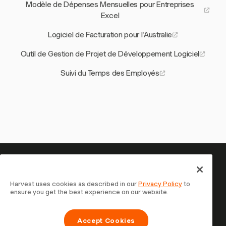
Modèle de Dépenses Mensuelles pour Entreprises
Excel
Logiciel de Facturation pour l'Australie
Outil de Gestion de Projet de Développement Logiciel
Suivi du Temps des Employés
Votre temps mérite d'être suivi —
commencez maintenant
Harvest uses cookies as described in our
Privacy Policy
to
ensure you get the best experience on our website.
Rejoignez plus de 70 000 entreprises qui suivent leur
temps, facturent leurs clients et sont payées plus
Accept Cookies
rapidement avec Harvest. Essai gratuit, 30 secondes