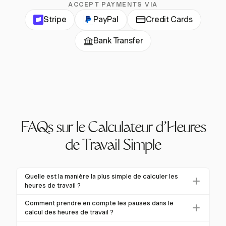
ACCEPT PAYMENTS VIA
Stripe
PayPal
Credit Cards
Bank Transfer
FAQs sur le Calculateur d'Heures
de Travail Simple
Quelle est la manière la plus simple de calculer les
heures de travail ?
La manière la plus simple de calculer les heures de
Comment prendre en compte les pauses dans le
travail est d'enregistrer les heures de début et de fin,
calcul des heures de travail ?
de les convertir en format 24 heures et de soustraire