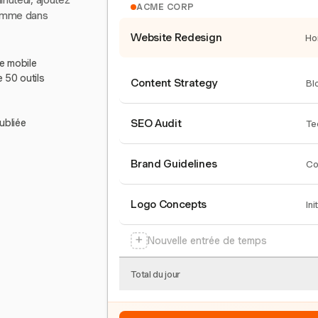
inuteur, ajoutez
ACME CORP
comme dans
Website Redesign
Ho
le mobile
e 50 outils
Content Strategy
Bl
ubliée
SEO Audit
Te
Brand Guidelines
Co
Logo Concepts
Ini
+
Nouvelle entrée de temps
Total du jour