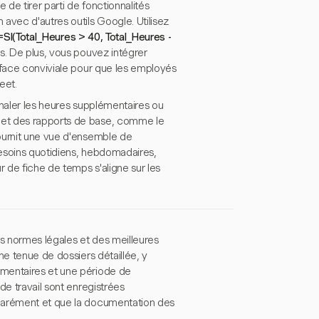
de tirer parti de fonctionnalités
avec d'autres outils Google. Utilisez
=SI(Total_Heures > 40, Total_Heures -
s. De plus, vous pouvez intégrer
rface conviviale pour que les employés
eet.
gnaler les heures supplémentaires ou
 et des rapports de base, comme le
ournit une vue d'ensemble de
besoins quotidiens, hebdomadaires,
r de fiche de temps s'aligne sur les
s normes légales et des meilleures
ne tenue de dossiers détaillée, y
émentaires et une période de
de travail sont enregistrées
éparément et que la documentation des