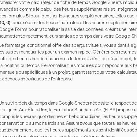
Améliorer votre calculateur de fiche de temps Google Sheets implique 
avancées comme le calcul des heures supplémentaires et l'intégration 
des formules
SI
pour identifier les heures supplémentaires, telles que
40, 0)
, pour séparer les heures normales et les heures supplémentaire
Google Forms pour rationaliser la saisie des données, créant une inte
soumettent directement leurs saisies de temps dans votre Google Sh
Le formatage conditionnel offre des aperçus visuels, vous aidant à si
les saisies manquantes pour un examen rapide. Générer des résumés
total des heures hebdomadaires ou le temps spécifique à un projet, f
l'allocation du temps. Personnalisez les modèles pour répondre aux 
mensuels ou spécifiques à un projet, garantissant que votre calculateu
exigences spécifiques de l'entreprise.
Un suivi précis du temps dans Google Sheets nécessite le respect de
pratiques. Aux États-Unis, la Fair Labor Standards Act (FLSA) impose u
compris les heures quotidiennes et hebdomadaires, les heures suppl
conservation d'au moins trois ans. Assurez-vous que toutes les heures 
quotidiennement, que les heures supplémentaires sont identifiées s
pauses est maintenue pour respecter ces réglementations.