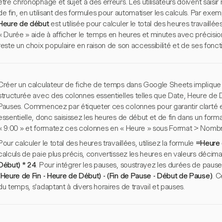
être chronophage et sujet à des erreurs. Les utilisateurs doivent sais
de fin, en utilisant des formules pour automatiser les calculs. Par exe
Heure de début
est utilisée pour calculer le total des heures travaillé
« Durée » aide à afficher le temps en heures et minutes avec précisi
reste un choix populaire en raison de son accessibilité et de ses foncti
Créer un calculateur de fiche de temps dans Google Sheets implique 
structurée avec des colonnes essentielles telles que Date, Heure de 
Pauses. Commencez par étiqueter ces colonnes pour garantir clarté et f
essentielle, donc saisissez les heures de début et de fin dans un fo
« 9:00 » et formatez ces colonnes en « Heure » sous Format > Nombr
Pour calculer le total des heures travaillées, utilisez la formule
=Heure 
calculs de paie plus précis, convertissez les heures en valeurs décim
Début) * 24
. Pour intégrer les pauses, soustrayez les durées de pause 
(Heure de Fin - Heure de Début) - (Fin de Pause - Début de Pause)
. C
du temps, s'adaptant à divers horaires de travail et pauses.