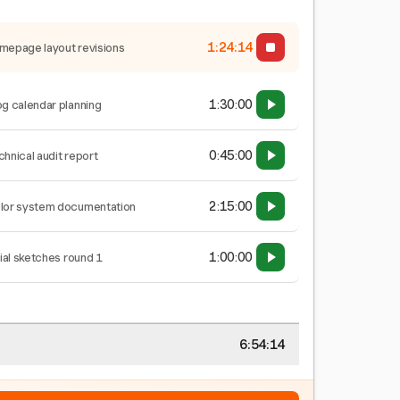
1:24:15
mepage layout revisions
1:30:00
og calendar planning
0:45:00
chnical audit report
2:15:00
lor system documentation
1:00:00
tial sketches round 1
6:54:15