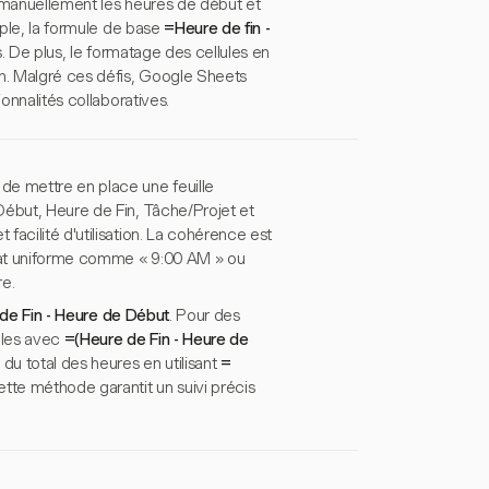
ir manuellement les heures de début et
mple, la formule de base
=Heure de fin -
es. De plus, le formatage des cellules en
on. Malgré ces défis, Google Sheets
onnalités collaboratives.
de mettre en place une feuille
Début, Heure de Fin, Tâche/Projet et
acilité d'utilisation. La cohérence est
rmat uniforme comme « 9:00 AM » ou
e.
de Fin - Heure de Début
. Pour des
ales avec
=(Heure de Fin - Heure de
du total des heures en utilisant
=
ette méthode garantit un suivi précis