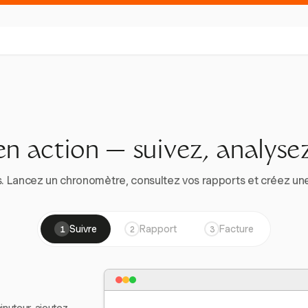
en action — suivez, analysez
. Lancez un chronomètre, consultez vos rapports et créez une vr
Suivre
Rapport
Facture
1
2
3