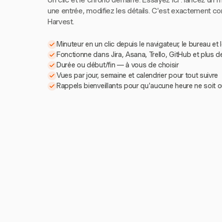
Un clic et le chrono démarre. Essayez ici : lancez un m
une entrée, modifiez les détails. C'est exactement 
Harvest.
Minuteur en un clic depuis le navigateur, le bureau et 
Fonctionne dans Jira, Asana, Trello, GitHub et plus d
Durée ou début/fin — à vous de choisir
Vues par jour, semaine et calendrier pour tout suivre
Rappels bienveillants pour qu'aucune heure ne soit o