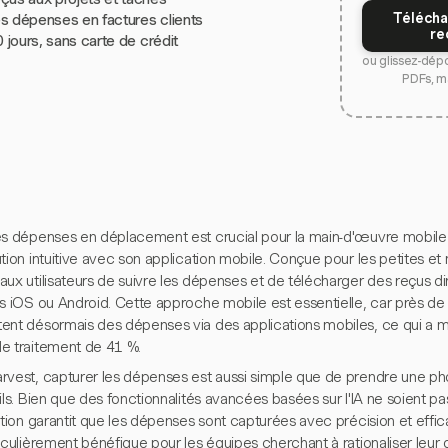
Télécha
s dépenses en factures clients
re
0 jours, sans carte de crédit
ou glissez-dép
PDFs, m
es dépenses en déplacement est crucial pour la main-d'œuvre mobile d
tion intuitive avec son application mobile. Conçue pour les petites e
aux utilisateurs de suivre les dépenses et de télécharger des reçus d
ls iOS ou Android. Cette approche mobile est essentielle, car près 
ent désormais des dépenses via des applications mobiles, ce qui a 
e traitement de 41 %.
rvest, capturer les dépenses est aussi simple que de prendre une phot
ils. Bien que des fonctionnalités avancées basées sur l'IA ne soient pas
ation garantit que les dépenses sont capturées avec précision et efficaci
iculièrement bénéfique pour les équipes cherchant à rationaliser leur