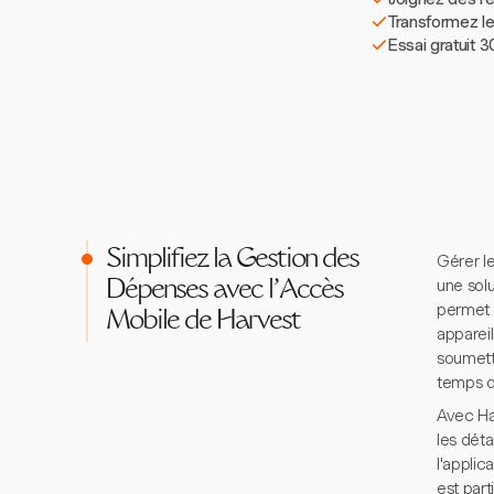
Transformez le
Essai gratuit 3
Simplifiez la Gestion des
Gérer l
une solu
Dépenses avec l'Accès
permet 
Mobile de Harvest
apparei
soumett
temps d
Avec Ha
les déta
l'applic
est part