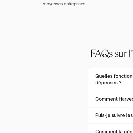
moyennes entreprises.
FAQs sur 
Quelles fonction
dépenses ?
Lorsque vous évalu
Comment Harvest
telles que l'accès m
comptabilité. Ces fon
Harvest offre une 
efficace des dépen
Puis-je suivre l
suivi en déplacemen
est conçue pour les
Oui, Harvest propos
Comment la génér