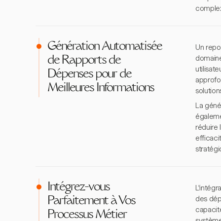
complex
Génération Automatisée
Un repor
domaine
de Rapports de
utilisa
Dépenses pour de
approfo
Meilleures Informations
solution
La génér
égaleme
réduire 
efficaci
stratégi
Intégrez-vous
L'intégr
des dép
Parfaitement à Vos
capacité
Processus Métier
système