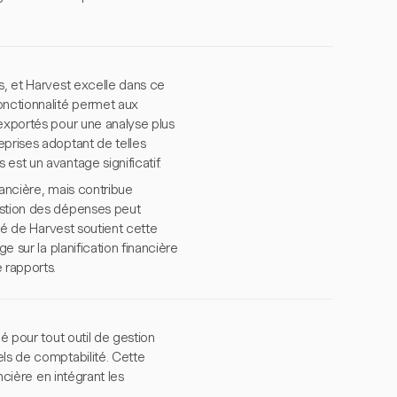
s, et Harvest excelle dans ce
onctionnalité permet aux
 exportés pour une analyse plus
eprises adoptant de telles
est un avantage significatif.
nancière, mais contribue
estion des dépenses peut
ité de Harvest soutient cette
e sur la planification financière
 rapports.
é pour tout outil de gestion
els de comptabilité. Cette
ncière en intégrant les