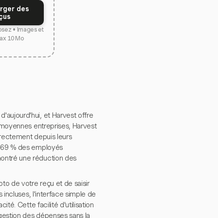
rger des
çus
osez • Images et
ax 10 Mo
'aujourd'hui, et Harvest offre
t moyennes entreprises, Harvest
irectement depuis leurs
de 69 % des employés
montré une réduction des
o de votre reçu et de saisir
 incluses, l'interface simple de
té. Cette facilité d'utilisation
 gestion des dépenses sans la