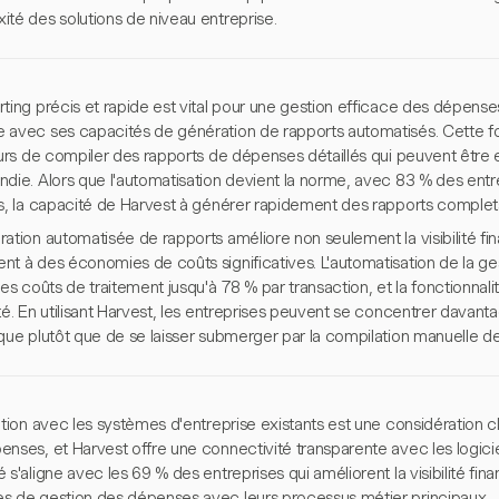
ité des solutions de niveau entreprise.
ting précis et rapide est vital pour une gestion efficace des dépense
 avec ses capacités de génération de rapports automatisés. Cette f
teurs de compiler des rapports de dépenses détaillés qui peuvent être
ndie. Alors que l'automatisation devient la norme, avec 83 % des entr
s, la capacité de Harvest à générer rapidement des rapports complets 
ation automatisée de rapports améliore non seulement la visibilité fi
nt à des économies de coûts significatives. L'automatisation de la g
les coûts de traitement jusqu'à 78 % par transaction, et la fonctionnal
té. En utilisant Harvest, les entreprises peuvent se concentrer davantag
que plutôt que de se laisser submerger par la compilation manuelle de
ation avec les systèmes d'entreprise existants est une considération cl
enses, et Harvest offre une connectivité transparente avec les logici
 s'aligne avec les 69 % des entreprises qui améliorent la visibilité fina
s de gestion des dépenses avec leurs processus métier principaux.