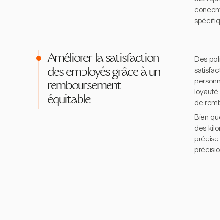
concentr
spécifi
Améliorer la satisfaction
Des pol
satisfac
des employés grâce à un
personne
remboursement
loyauté.
équitable
de remb
Bien que
des kil
précise 
précisio