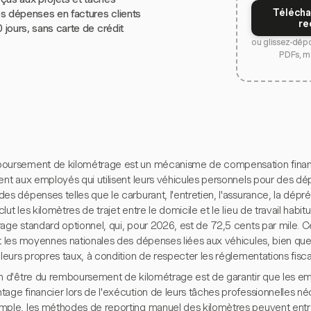
Télécha
s dépenses en factures clients
re
0 jours, sans carte de crédit
ou glissez-dép
PDFs, m
oursement de kilométrage est un mécanisme de compensation finan
ent aux employés qui utilisent leurs véhicules personnels pour des dé
es dépenses telles que le carburant, l'entretien, l'assurance, la dépré
lut les kilomètres de trajet entre le domicile et le lieu de travail habitu
rage standard optionnel, qui, pour 2026, est de 72,5 cents par mile. 
nt les moyennes nationales des dépenses liées aux véhicules, bien que
 leurs propres taux, à condition de respecter les réglementations fisca
on d'être du remboursement de kilométrage est de garantir que les e
tage financier lors de l'exécution de leurs tâches professionnelles n
mple, les méthodes de reporting manuel des kilomètres peuvent ent