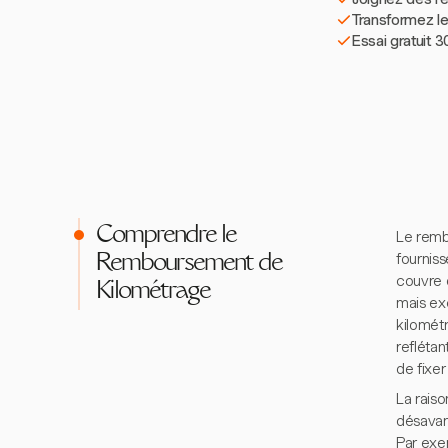
Transformez le
Essai gratuit 3
Comprendre le
Le remb
fourniss
Remboursement de
couvre d
Kilométrage
mais exc
kilomét
refléta
de fixer
La rais
désavan
Par exe