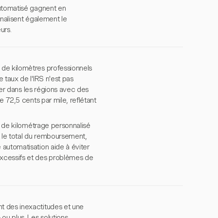
automatisé gagnent en
onalisent également le
urs.
 de kilomètres professionnels
 taux de l'IRS n'est pas
lier dans les régions avec des
e 72,5 cents par mile, reflétant
x de kilométrage personnalisé
nt le total du remboursement,
automatisation aide à éviter
excessifs et des problèmes de
t des inexactitudes et une
u plus. Les solutions