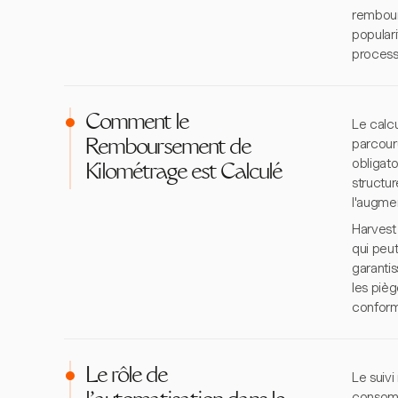
rembour
populari
process
Comment le
Le calc
parcouru
Remboursement de
obligato
Kilométrage est Calculé
structur
l'augmen
Harvest 
qui peut
garanti
les piè
conform
Le rôle de
Le suiv
consomm