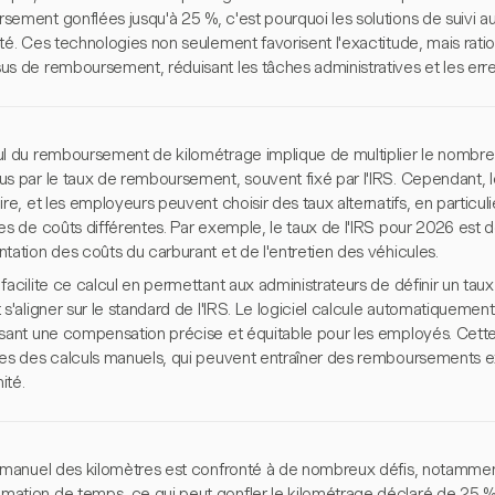
sement gonflées jusqu'à 25 %, c'est pourquoi les solutions de suivi 
té. Ces technologies non seulement favorisent l'exactitude, mais rati
us de remboursement, réduisant les tâches administratives et les erre
ul du remboursement de kilométrage implique de multiplier le nombre
s par le taux de remboursement, souvent fixé par l'IRS. Cependant, le
ire, et les employeurs peuvent choisir des taux alternatifs, en particu
es de coûts différentes. Par exemple, le taux de l'IRS pour 2026 est d
tation des coûts du carburant et de l'entretien des véhicules.
facilite ce calcul en permettant aux administrateurs de définir un tau
 s'aligner sur le standard de l'IRS. Le logiciel calcule automatiqueme
ssant une compensation précise et équitable pour les employés. Cette 
ges des calculs manuels, qui peuvent entraîner des remboursements 
ité.
i manuel des kilomètres est confronté à de nombreux défis, notammen
ation de temps, ce qui peut gonfler le kilométrage déclaré de 25 % o