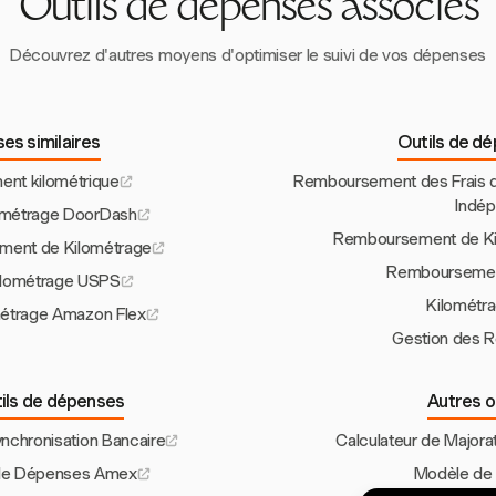
Outils de dépenses associés
Découvrez d'autres moyens d'optimiser le suivi de vos dépenses
es similaires
Outils de d
ent kilométrique
Remboursement des Frais de
Indé
ométrage DoorDash
Remboursement de Ki
ment de Kilométrage
Remboursemen
ilométrage USPS
Kilométra
étrage Amazon Flex
Gestion des 
tils de dépenses
Autres o
nchronisation Bancaire
Calculateur de Majora
 de Dépenses Amex
Modèle de 