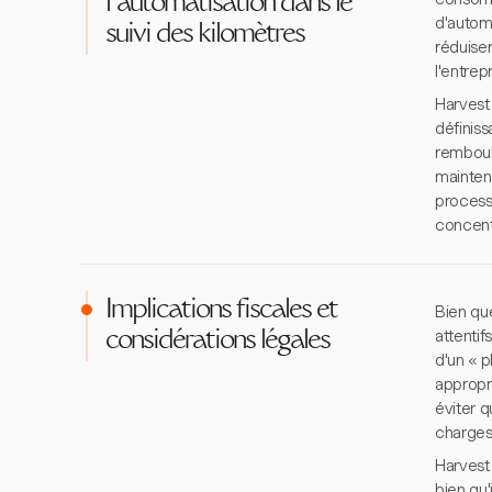
l'automatisation dans le
d'automa
suivi des kilomètres
réduise
l'entrep
Harvest 
définiss
rembour
mainteni
process
concentr
Implications fiscales et
Bien que
attenti
considérations légales
d'un « p
appropri
éviter 
charges 
Harvest 
bien qu'