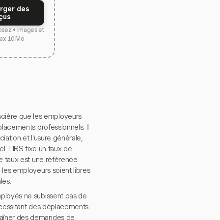
rger des
çus
osez • Images et
ax 10 Mo
cière que les employeurs
placements professionnels. Il
ciation et l'usure générale,
el. L'IRS fixe un taux de
Ce taux est une référence
 les employeurs soient libres
les.
mployés ne subissent pas de
écessitant des déplacements.
raîner des demandes de