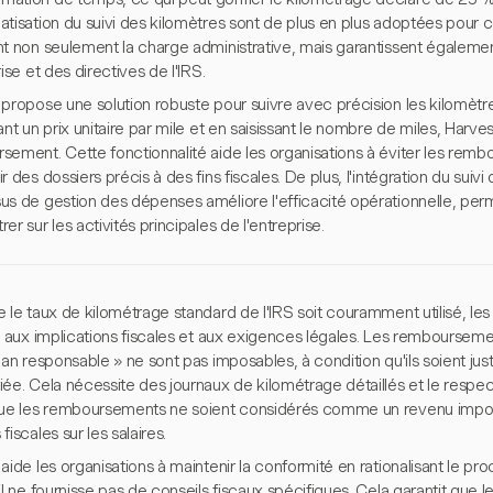
tisation du suivi des kilomètres sont de plus en plus adoptées pour 
nt non seulement la charge administrative, mais garantissent égalemen
rise et des directives de l'IRS.
propose une solution robuste pour suivre avec précision les kilomètr
ant un prix unitaire par mile et en saisissant le nombre de miles, Har
sement. Cette fonctionnalité aide les organisations à éviter les remb
r des dossiers précis à des fins fiscales. De plus, l'intégration du suiv
us de gestion des dépenses améliore l'efficacité opérationnelle, pe
er sur les activités principales de l'entreprise.
 le taux de kilométrage standard de l'IRS soit couramment utilisé, le
fs aux implications fiscales et aux exigences légales. Les remboursem
lan responsable » ne sont pas imposables, à condition qu'ils soient ju
ée. Cela nécessite des journaux de kilométrage détaillés et le respec
que les remboursements ne soient considérés comme un revenu impo
fiscales sur les salaires.
aide les organisations à maintenir la conformité en rationalisant le pr
il ne fournisse pas de conseils fiscaux spécifiques. Cela garantit que 