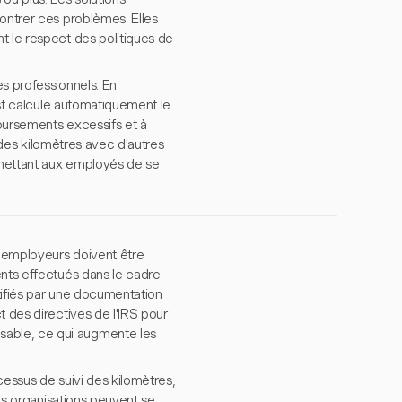
contrer ces problèmes. Elles
t le respect des politiques de
es professionnels. En
vest calcule automatiquement le
oursements excessifs et à
i des kilomètres avec d'autres
rmettant aux employés de se
s employeurs doivent être
ents effectués dans le cadre
stifiés par une documentation
t des directives de l'IRS pour
sable, ce qui augmente les
ocessus de suivi des kilomètres,
les organisations peuvent se