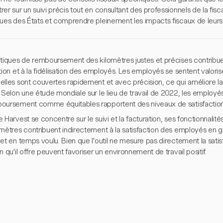
er sur un suivi précis tout en consultant des professionnels de la fisc
ques des États et comprendre pleinement les impacts fiscaux de leur
itiques de remboursement des kilomètres justes et précises contribuen
tion et à la fidélisation des employés. Les employés se sentent valori
lles sont couvertes rapidement et avec précision, ce qui améliore la sa
 Selon une étude mondiale sur le lieu de travail de 2022, les employés
oursement comme équitables rapportent des niveaux de satisfaction a
 Harvest se concentre sur le suivi et la facturation, ses fonctionnali
omètres contribuent indirectement à la satisfaction des employés en 
et en temps voulu. Bien que l'outil ne mesure pas directement la satisfa
n qu'il offre peuvent favoriser un environnement de travail positif.