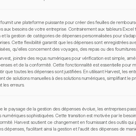
 fournit une plateforme puissante pour créer des feuilles de rembour
s aux besoins de votre entreprise. Contrairement aux tableurs Excel t
n et la gestion de catégories de dépenses personnalisées pour s'adapt
rises. Cette flexibilité garantit que les dépenses sont enregistrées a
isées, qu'elles concernent des voyages, des repas ou des fournitures
vest, joindre des reçus numériques pour vérification est simple, améliora
nses et de la conformité. Cette fonctionnalité est essentielle pour m
tir que toutes les dépenses sont justifiées. En utilisant Harvest, les e
ent de solutions manuelles à des solutions numériques, simplifiant l
t les erreurs.
ue le paysage de la gestion des dépenses évolue, les entreprises pas
s numériques sophistiquées. Cette transition est motivée par le besoin 
ormité. Harvest soutient ce changement en fournissant des outils qui
es dépenses, facilitant ainsi la gestion et l'audit des dépenses de mani