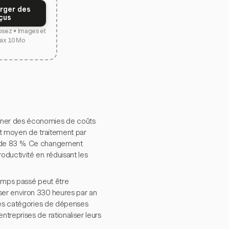
rger des
çus
osez • Images et
ax 10 Mo
îner des économies de coûts
oût moyen de traitement par
n de 83 %. Ce changement
oductivité en réduisant les
temps passé peut être
ser environ 330 heures par an
 ses catégories de dépenses
treprises de rationaliser leurs