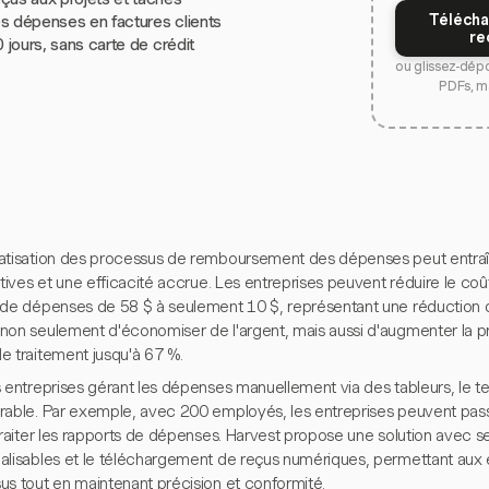
Télécha
s dépenses en factures clients
re
0 jours, sans carte de crédit
ou glissez-dép
PDFs, m
atisation des processus de remboursement des dépenses peut entra
atives et une efficacité accrue. Les entreprises peuvent réduire le c
 de dépenses de 58 $ à seulement 10 $, représentant une réductio
non seulement d'économiser de l'argent, mais aussi d'augmenter la pr
e traitement jusqu'à 67 %.
s entreprises gérant les dépenses manuellement via des tableurs, le 
rable. Par exemple, avec 200 employés, les entreprises peuvent pas
 traiter les rapports de dépenses. Harvest propose une solution avec
alisables et le téléchargement de reçus numériques, permettant aux en
us tout en maintenant précision et conformité.