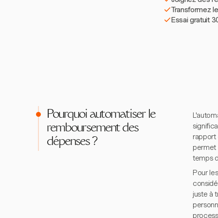
Transformez le
Essai gratuit 3
Pourquoi automatiser le
L'autom
signific
remboursement des
rapport
dépenses ?
permet 
temps d
Pour le
considé
juste à
personn
process