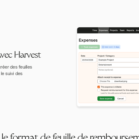
avec Harvest
éer des feuilles
le suivi des
le format de feuille de rembourse