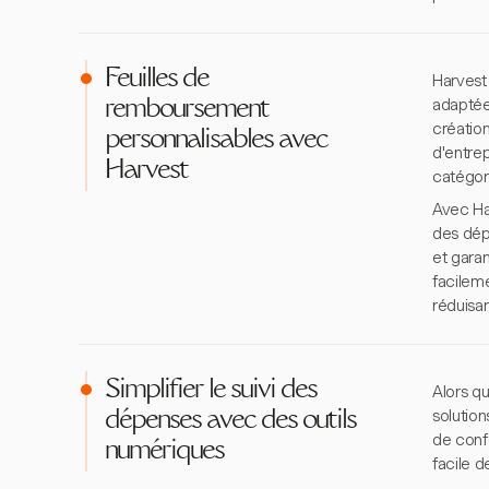
Feuilles de
Harvest
adaptée
remboursement
créatio
personnalisables avec
d'entrep
Harvest
catégor
Avec Har
des dépe
et garan
facilem
réduisan
Simplifier le suivi des
Alors q
solution
dépenses avec des outils
de conf
numériques
facile d