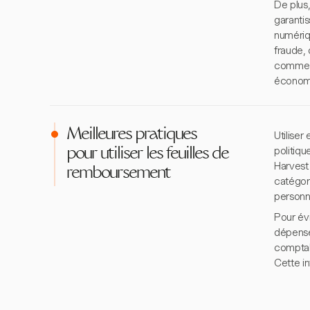
De plus,
garanti
numériq
fraude,
comme H
économi
Meilleures pratiques
Utilise
politiqu
pour utiliser les feuilles de
Harvest 
remboursement
catégor
personn
Pour évi
dépense
comptabl
Cette in