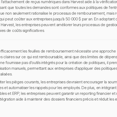
 l'attachement de reçus numériques dans Harvest aide à la vérification
ssant que toutes les demandes sont conformes aux politiques de l'entr
ue non seulement rationalise le processus de remboursement, mais r
 qui peut coûter aux entreprises jusqu'à 50 000 $ par an. En adoptant
arvest, les entreprises peuvent améliorer leurs processus de gestio
es de coûts significatives.
r efficacement les feuilles de remboursement nécessite une approche s
es claires sur ce qui est remboursable, ainsi que des limites de dépens
ne fournisse pas d'outils intégrés pour la création de politiques, il pren
isation manuels, permettant aux entreprises d'appliquer des politique
alisées.
ter les pièges courants, les entreprises devraient encourager la soum
s et automatiser les rappels pour les employés. De plus, en intégra
es et ERP, les entreprises peuvent garantir un reporting financier et un
tégration aide à maintenir des dossiers financiers précis et réduit les 