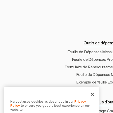
conformité dans la
Outils de dépens
Feuille de Dépenses Mensu
Feuille de Dépenses Pro
Formulaire de Rembourseme
Feuille de Dépenses 
Exemple de feuille E
Harvest uses cookies as described in our
Privacy
Découvrir plus d’ou
Policy
to ensure you get the best experience on our
website.
Suivi de Kilométrage Gra