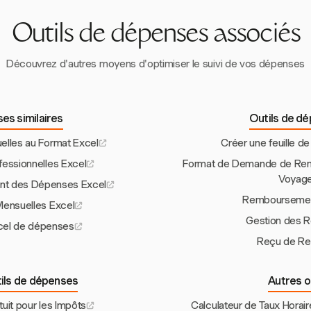
 gestion des dépenses.
Outils de dépenses associés
Découvrez d'autres moyens d'optimiser le suivi de vos dépenses
es similaires
Outils de d
elles au Format Excel
Créer une feuille 
fessionnelles Excel
Format de Demande de Re
Voyage
nt des Dépenses Excel
Remboursemen
Mensuelles Excel
Gestion des 
xcel de dépenses
Reçu de R
tils de dépenses
Autres o
tuit pour les Impôts
Calculateur de Taux Horai