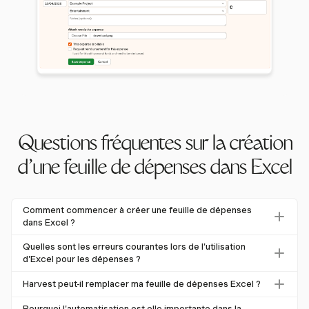
Questions fréquentes sur la création
d'une feuille de dépenses dans Excel
Comment commencer à créer une feuille de dépenses
dans Excel ?
Commencez par configurer des colonnes pour la Date, la
Quelles sont les erreurs courantes lors de l'utilisation
Catégorie, la Description, le Montant et le Mode de
d'Excel pour les dépenses ?
Paiement. Utilisez des formules Excel comme
SUM()
pour
Les erreurs courantes incluent des erreurs de saisie
Harvest peut-il remplacer ma feuille de dépenses Excel ?
les totaux et
SUMIF()
pour les catégories afin
manuelle, des formules incorrectes et un manque de
d'automatiser les calculs.
Oui, Harvest propose un module de suivi des dépenses
mises à jour en temps réel. Jusqu'à 88 % des tableurs
Pourquoi l'automatisation est-elle importante dans la