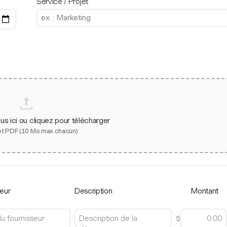
Service / Projet
s ici ou cliquez pour télécharger
et PDF (10 Mo max chacun)
seur
Description
Montant
$