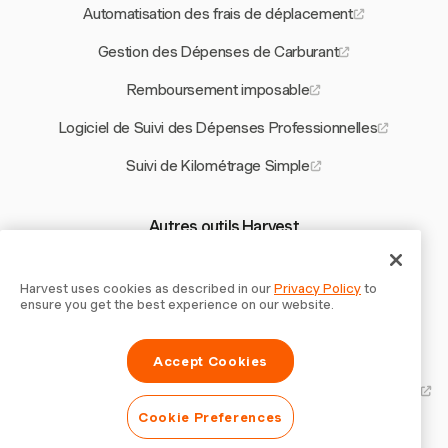
Automatisation des frais de déplacement
Gestion des Dépenses de Carburant
Remboursement imposable
Logiciel de Suivi des Dépenses Professionnelles
Suivi de Kilométrage Simple
Autres outils Harvest
Lois sur les Heures Supplémentaires Michigan
Harvest uses cookies as described in our
Privacy Policy
to
Modèle NDA en Chinois
ensure you get the best experience on our website.
Application de Facturation pour Google Calendar
Accept Cookies
Logiciel de Gestion de Projet pour les Cabinets
d'Architecture
Cookie Preferences
Logiciel de Suivi du Temps aux Philippines