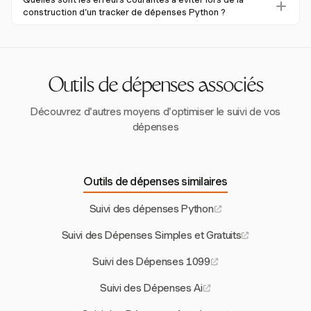
permettant un traitement sécurisé des informations
récupération automatisée des données, une visualisation
construction d'un tracker de dépenses Python ?
personnelles.
améliorée et une validation avancée des entrées utilisateur
Évitez la perte de données en garantissant un stockage
pour améliorer la précision et l'efficacité de votre tracker.
persistant, validez les entrées utilisateur pour maintenir
l'intégrité des données, et fournissez des options de
catégorisation cohérentes pour améliorer la précision de
Outils de dépenses associés
l'analyse.
Découvrez d'autres moyens d'optimiser le suivi de vos
dépenses
Outils de dépenses similaires
Suivi des dépenses Python
Suivi des Dépenses Simples et Gratuits
Suivi des Dépenses 1099
Suivi des Dépenses Ai