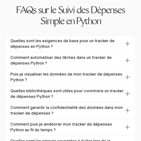
FAQs sur le Suivi des Dépenses
Simple en Python
Quelles sont les exigences de base pour un tracker de
dépenses en Python ?
Un tracker de dépenses Python de base nécessite un
Comment automatiser des tâches dans un tracker de
stockage persistant comme CSV ou SQLite, une validation
dépenses Python ?
des entrées pour garantir l'exactitude des données, et des
Vous pouvez automatiser des tâches en utilisant des
Puis-je visualiser les données de mon tracker de dépenses
fonctionnalités pour enregistrer, visualiser et calculer les
scripts Python pour analyser des reçus ou synchroniser
Python ?
dépenses.
des transactions bancaires via des API comme Plaid. Cela
Oui, utilisez des bibliothèques comme Matplotlib ou Plotly
Quelles bibliothèques sont utiles pour construire un tracker
réduit l'entrée manuelle et augmente l'efficacité.
pour créer des tableaux de bord visuels. Harvest permet
de dépenses Python ?
des exports CSV, facilitant la visualisation des données
Les bibliothèques clés incluent Pandas pour la manipulation
Comment garantir la confidentialité des données dans mon
externes.
des données, Matplotlib pour la visualisation, et SQLite
tracker de dépenses ?
pour le stockage de base de données. Ces outils
Mettez en œuvre une politique de conservation des
Comment puis-je améliorer mon tracker de dépenses
améliorent la fonctionnalité et la gestion des données.
données conforme aux réglementations comme le RGPD.
Python au fil du temps ?
Harvest prend en charge l'exportation des données,
Ajoutez continuellement des fonctionnalités comme la
Quelles sont les erreurs courantes à éviter lors de la