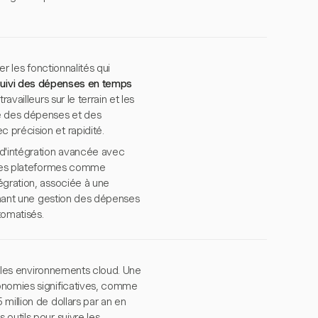
er les fonctionnalités qui
uivi des dépenses en temps
vailleurs sur le terrain et les
e des dépenses et des
 précision et rapidité.
d'intégration avancée avec
c des plateformes comme
égration, associée à une
rchant une gestion des dépenses
tomatisés.
ns les environnements cloud. Une
conomies significatives, comme
million de dollars par an en
outils pour suivre les