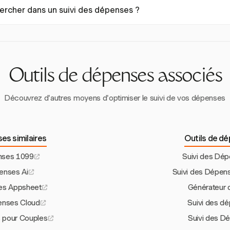
ôler les dépenses cloud en fournissant des outils pour le suivi et la su
ercher dans un suivi des dépenses ?
éel, permettant aux entreprises d'ajuster proactivement leurs dépen
sources.
 clés à rechercher incluent la synchronisation des données en temps ré
gration, la facilité d'utilisation et le soutien aux mesures nécessaires 
Outils de dépenses associés
Découvrez d'autres moyens d'optimiser le suivi de vos dépenses
es similaires
Outils de d
nses 1099
Suivi des Dé
enses Ai
Suivi des Dépen
es Appsheet
Générateur 
enses Cloud
Suivi des d
 pour Couples
Suivi des D