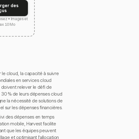
rger des
çus
osez • Images et
ax 10 Mo
le cloud, la capacité à suivre
ndiales en services cloud
 doivent relever le défi de
on 30 % de leurs dépenses cloud
gne la nécessité de solutions de
el sur les dépenses financières.
uivi des dépenses en temps
tion mobile, Harvest facilite
sant que les équipes peuvent
llage et optimisant l'allocation