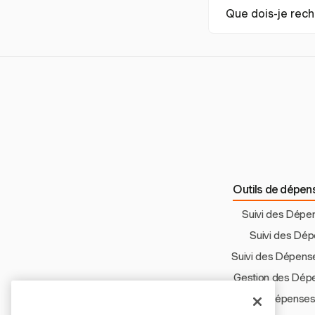
Harvest aide à contr
Que dois-je rech
dépenses en temps r
l'allocation des res
Les fonctionnalités
les capacités d'inté
responsabilité.
Outils de dépens
Suivi des Dépe
Suivi des Dép
Suivi des Dépens
Gestion des Dép
Suivi des Dépenses