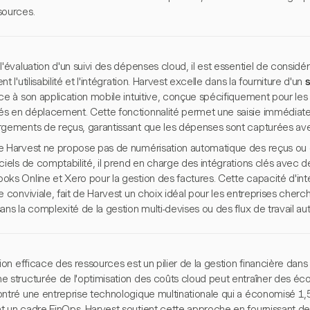
sources.
l'évaluation d'un suivi des dépenses cloud, il est essentiel de considér
nt l'utilisabilité et l'intégration. Harvest excelle dans la fourniture d'un
s
e à son application mobile intuitive, conçue spécifiquement pour les tra
s en déplacement. Cette fonctionnalité permet une saisie immédiat
rgements de reçus, garantissant que les dépenses sont capturées avec
e Harvest ne propose pas de numérisation automatique des reçus ou 
iciels de comptabilité, il prend en charge des intégrations clés ave
oks Online et Xero pour la gestion des factures. Cette capacité d'int
e conviviale, fait de Harvest un choix idéal pour les entreprises che
ans la complexité de la gestion multi-devises ou des flux de travail au
tion efficace des ressources est un pilier de la gestion financière da
e structurée de l'optimisation des coûts cloud peut entraîner des é
ntré une entreprise technologique multinationale qui a économisé 1,5 
 un cadre FinOps. Harvest soutient cette approche en fournissant des 