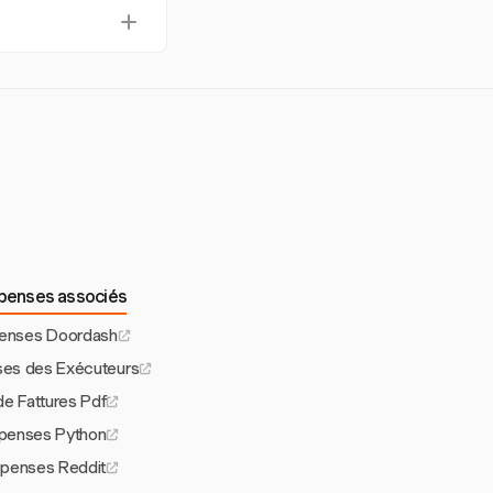
rveillance des
ses et d'optimiser
el, l'accès mobile,
de conformité et de
épenses associés
penses Doordash
ses des Exécuteurs
de Fattures Pdf
épenses Python
épenses Reddit