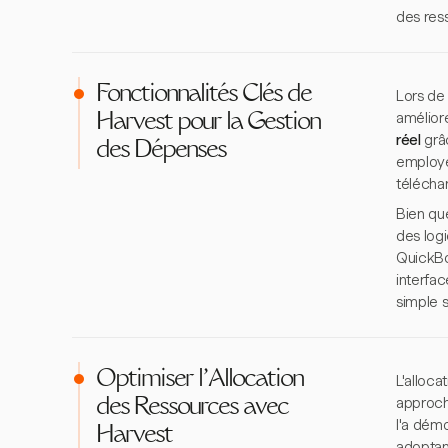
des res
Fonctionnalités Clés de
Lors de 
améliore
Harvest pour la Gestion
réel
grâc
des Dépenses
employé
télécha
Bien qu
des log
QuickBo
interfac
simple s
Optimiser l'Allocation
L'alloca
approch
des Ressources avec
l'a démo
Harvest
adoptant