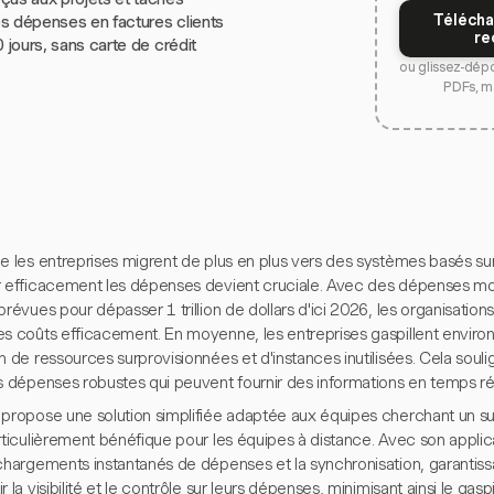
Télécha
s dépenses en factures clients
re
0 jours, sans carte de crédit
ou glissez-dép
PDFs, m
e les entreprises migrent de plus en plus vers des systèmes basés sur 
r efficacement les dépenses devient cruciale. Avec des dépenses mo
prévues pour dépasser 1 trillion de dollars d'ici 2026, les organisations
es coûts efficacement. En moyenne, les entreprises gaspillent envir
n de ressources surprovisionnées et d'instances inutilisées. Cela souli
s dépenses robustes qui peuvent fournir des informations en temps ré
 propose une solution simplifiée adaptée aux équipes cherchant un s
rticulièrement bénéfique pour les équipes à distance. Avec son applica
échargements instantanés de dépenses et la synchronisation, garantis
r la visibilité et le contrôle sur leurs dépenses, minimisant ainsi le gaspi