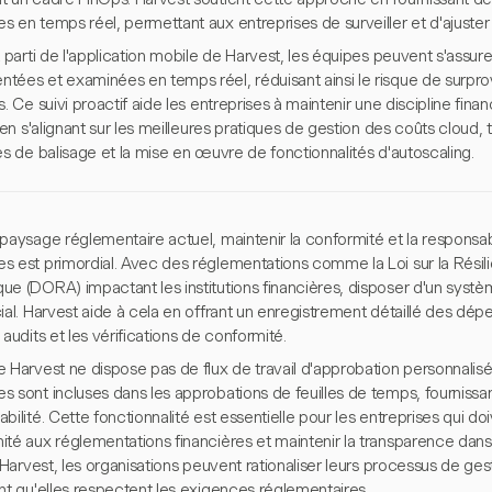
s en temps réel, permettant aux entreprises de surveiller et d'ajuste
t parti de l'application mobile de Harvest, les équipes peuvent s'assu
tées et examinées en temps réel, réduisant ainsi le risque de surpr
s. Ce suivi proactif aide les entreprises à maintenir une discipline fina
, en s'alignant sur les meilleures pratiques de gestion des coûts cloud, 
es de balisage et la mise en œuvre de fonctionnalités d'autoscaling.
paysage réglementaire actuel, maintenir la conformité et la responsabi
s est primordial. Avec des réglementations comme la Loi sur la Résil
ue (DORA) impactant les institutions financières, disposer d'un systè
ial. Harvest aide à cela en offrant un enregistrement détaillé des dé
 audits et les vérifications de conformité.
 Harvest ne dispose pas de flux de travail d'approbation personnalisés,
s sont incluses dans les approbations de feuilles de temps, fourniss
bilité. Cette fonctionnalité est essentielle pour les entreprises qui d
ité aux réglementations financières et maintenir la transparence dans
t Harvest, les organisations peuvent rationaliser leurs processus de g
nt qu'elles respectent les exigences réglementaires.