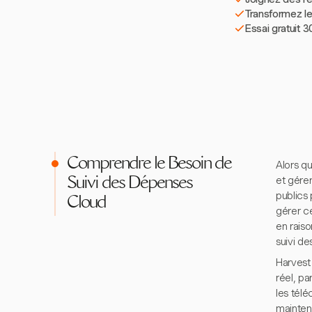
Transformez le
Essai gratuit 3
Comprendre le Besoin de
Alors qu
et gére
Suivi des Dépenses
publics 
Cloud
gérer c
en raiso
suivi de
Harvest
réel, pa
les tél
mainteni