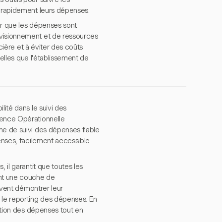
r rapidement leurs dépenses.
rer que les dépenses sont
ovisionnement et de ressources
ncière et à éviter des coûts
telles que l'établissement de
lité dans le suivi des
ience Opérationnelle
me de suivi des dépenses fiable
penses, facilement accessible
 il garantit que toutes les
ant une couche de
oivent démontrer leur
 le reporting des dépenses. En
estion des dépenses tout en