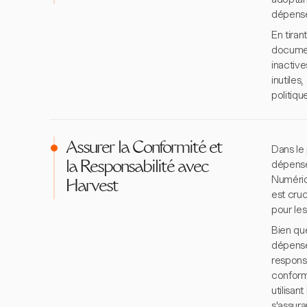
dépense
En tiran
documen
inactive
inutiles
politiqu
Assurer la Conformité et
Dans le 
dépense
la Responsabilité avec
Numériq
Harvest
est cruc
pour les
Bien que
dépense
responsa
conform
utilisan
s'assura