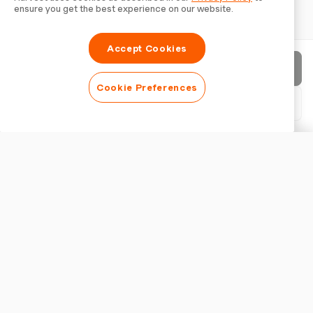
ensure you get the best experience on our website.
Accept Cookies
Envoyer la facture
Cookie Preferences
Télécharger le PDF
Personnaliser la facture
APPARENCE
Ajouter un logo
Afficher le titre de la facture
PARAMÈTRES DE FACTURATION
Devise