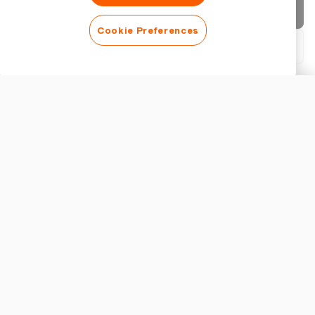
Envoyer la facture
Cookie Preferences
Télécharger le PDF
Personnaliser la facture
APPARENCE
Ajouter un logo
Afficher le titre de la facture
PARAMÈTRES DE FACTURATION
Devise
Taxe
Fonctionnalités Clés à Rechercher dans un Logiciel de