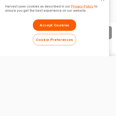
Harvest uses cookies as described in our
Privacy Policy
to
ensure you get the best experience on our website.
Accept Cookies
Envoyer la facture
Cookie Preferences
Télécharger le PDF
Personnaliser la facture
APPARENCE
Ajouter un logo
Afficher le titre de la facture
PARAMÈTRES DE FACTURATION