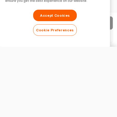
ensure you get the best experience on our website.
Accept Cookies
Envoyer la facture
Cookie Preferences
Télécharger le PDF
Personnaliser la facture
APPARENCE
Ajouter un logo
Afficher le titre de la facture
PARAMÈTRES DE FACTURATION
Devise