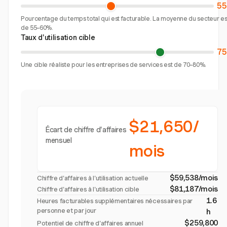
5
Pourcentage du temps total qui est facturable. La moyenne du secteur es
de 55–60%.
Taux d'utilisation cible
7
Une cible réaliste pour les entreprises de services est de 70–80%.
$21,650/
Écart de chiffre d'affaires
mensuel
mois
$59,538/mois
Chiffre d'affaires à l'utilisation actuelle
$81,187/mois
Chiffre d'affaires à l'utilisation cible
1.6
Heures facturables supplémentaires nécessaires par
personne et par jour
h
$259,800
Potentiel de chiffre d'affaires annuel