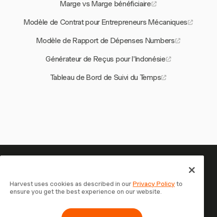
Marge vs Marge bénéficiaire
Modèle de Contrat pour Entrepreneurs Mécaniques
Modèle de Rapport de Dépenses Numbers
Générateur de Reçus pour l'Indonésie
Tableau de Bord de Suivi du Temps
Votre temps mérite d'être suivi
— commencez maintenant
Harvest uses cookies as described in our
Privacy Policy
to
ensure you get the best experience on our website.
Rejoignez plus de 70 000 entreprises qui suivent leur
temps, facturent leurs clients et sont payées plus