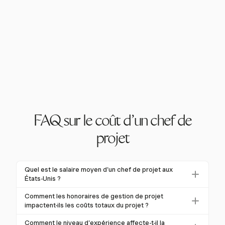
FAQ sur le coût d'un chef de
projet
Quel est le salaire moyen d'un chef de projet aux
États-Unis ?
Le salaire moyen d'un chef de projet aux États-Unis
Comment les honoraires de gestion de projet
est d'environ 100 750 $ par an. Cependant, cela peut
impactent-ils les coûts totaux du projet ?
varier considérablement, allant de 45 000 $ à
Les honoraires de gestion de projet représentent
Comment le niveau d'expérience affecte-t-il la