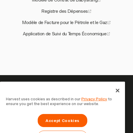
Modèle de Contrat de Babysitting
Registre des Dépenses
Modèle de Facture pour le Pétrole et le Gaz
Application de Suivi du Temps Économique
Votre temps mérite d'être suivi
— commencez maintenant
Harvest uses cookies as described in our
Privacy Policy
to
ensure you get the best experience on our website.
Rejoignez plus de 70 000 entreprises qui suivent leur
temps, facturent leurs clients et sont payées plus
Accept Cookies
rapidement avec Harvest. Essai gratuit, 30 secondes
pour démarrer.