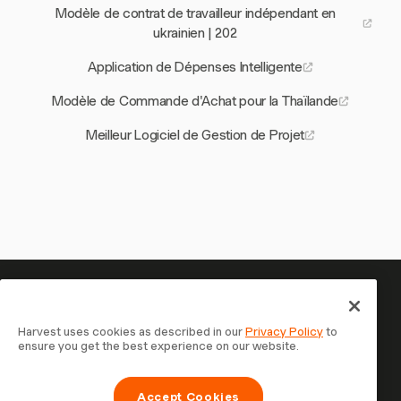
Modèle de contrat de travailleur indépendant en
ukrainien | 202
Application de Dépenses Intelligente
Modèle de Commande d'Achat pour la Thaïlande
Meilleur Logiciel de Gestion de Projet
Votre temps mérite d'être suivi
— commencez maintenant
Harvest uses cookies as described in our
Privacy Policy
to
ensure you get the best experience on our website.
Rejoignez plus de 70 000 entreprises qui suivent leur
temps, facturent leurs clients et sont payées plus
Accept Cookies
rapidement avec Harvest. Essai gratuit, 30 secondes