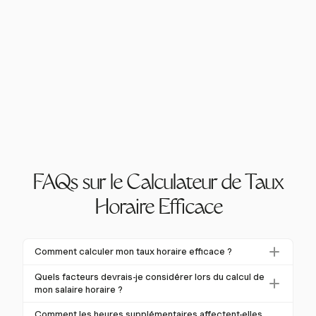
FAQs sur le Calculateur de Taux
Horaire Efficace
Comment calculer mon taux horaire efficace ?
Pour calculer votre taux horaire efficace, divisez
Quels facteurs devrais-je considérer lors du calcul de
votre salaire annuel par le nombre total d'heures
mon salaire horaire ?
travaillées dans l'année. Ajustez pour les heures
Considérez les avantages, les impôts et les heures
Comment les heures supplémentaires affectent-elles