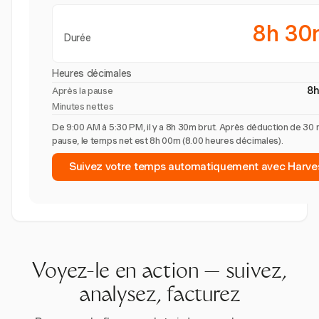
8h 30
Durée
Heures décimales
8
Après la pause
Minutes nettes
De 9:00 AM à 5:30 PM, il y a 8h 30m brut. Après déduction de 30 
pause, le temps net est 8h 00m (8.00 heures décimales).
Suivez votre temps automatiquement avec Harve
Voyez-le en action — suivez,
analysez, facturez