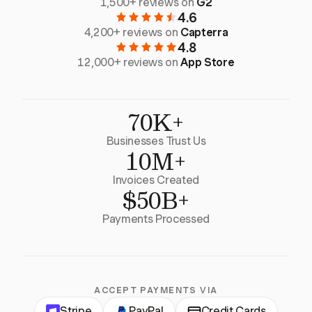
1,500+ reviews on
G2
4.6
4,200+ reviews on
Capterra
4.8
12,000+ reviews on
App Store
70K+
Businesses Trust Us
10M+
Invoices Created
$50B+
Payments Processed
ACCEPT PAYMENTS VIA
Stripe
PayPal
Credit Cards