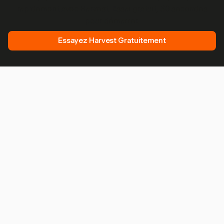
rapidement avec Harvest. Essai gratuit, 30 secondes
pour démarrer.
Essayez Harvest Gratuitement