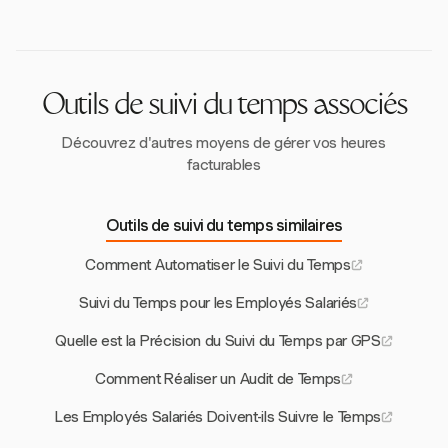
détaillés, garantissant une facturation précise et
heures de temps productif chaque jour.
réduisant les pertes financières dues aux activités de
travail non enregistrées.
Outils de suivi du temps associés
Découvrez d'autres moyens de gérer vos heures
facturables
Outils de suivi du temps similaires
Comment Automatiser le Suivi du Temps
Suivi du Temps pour les Employés Salariés
Quelle est la Précision du Suivi du Temps par GPS
Comment Réaliser un Audit de Temps
Les Employés Salariés Doivent-ils Suivre le Temps