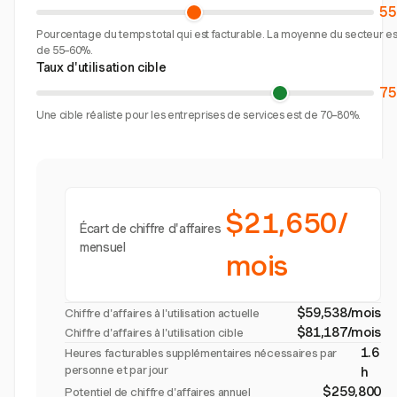
5
Pourcentage du temps total qui est facturable. La moyenne du secteur es
de 55–60%.
Taux d'utilisation cible
7
Une cible réaliste pour les entreprises de services est de 70–80%.
$21,650/
Écart de chiffre d'affaires
mensuel
mois
$59,538/mois
Chiffre d'affaires à l'utilisation actuelle
$81,187/mois
Chiffre d'affaires à l'utilisation cible
1.6
Heures facturables supplémentaires nécessaires par
personne et par jour
h
$259,800
Potentiel de chiffre d'affaires annuel