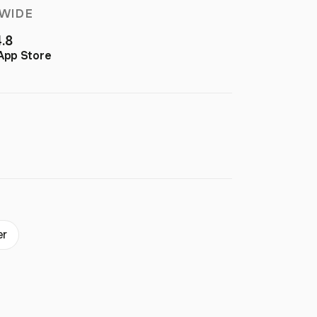
WIDE
4.8
App Store
er