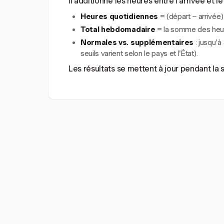
Il additionne les heures entre l'arrivée et 
Heures quotidiennes
= (départ − arrivée)
Total hebdomadaire
= la somme des heur
Normales vs. supplémentaires
: jusqu'
seuils varient selon le pays et l'État).
Les résultats se mettent à jour pendant la