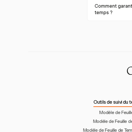
Une feuille de temps
Comment garantir 
projet/de la tâche,
temps ?
supplémentaires, le
Assurez-vous de la c
les heures suppléme
spécifiques à chaqu
en particulier dans
O
Outils de suivi du 
Modèle de Feuil
Modèle de Feuille 
Modèle de Feuille de Te