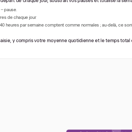
le départ de chaque jour, soustrait vos pauses et totalise la sem
 − pause.
es de chaque jour.
à 40 heures par semaine comptent comme normales ; au-delà, ce so
 saisie, y compris votre moyenne quotidienne et le temps total