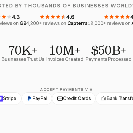
STED BY THOUSANDS OF BUSINESSES WORLD
4.3
4.6
eviews on
G2
4,200+ reviews on
Capterra
12,000+ reviews on
70K+
10M+
$50B+
Businesses Trust Us
Invoices Created
Payments Processed
ACCEPT PAYMENTS VIA
Stripe
PayPal
Credit Cards
Bank Transf