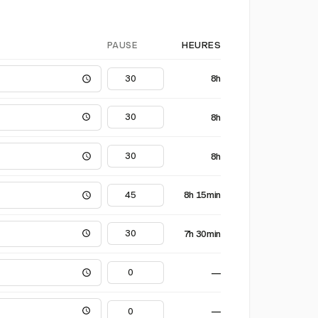
PAUSE
HEURES
8h
8h
8h
8h 15min
7h 30min
—
—