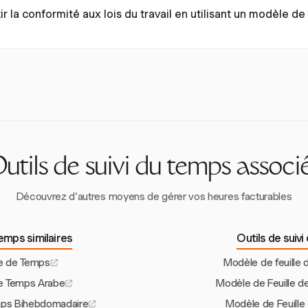
 mensuelle doit inclure les détails des employés, la date et la période
la conformité aux lois du travail en utilisant un modèle de 
 les heures de début et de fin, les temps de pause, les heures normales
s congés de maladie, les congés de vacances et le total des heures tr
onformité en incluant toutes les informations requises telles que les h
ntaires et les déductions salariales. Respectez les réglementations f
e État, telles que celles concernant les pauses et la rémunération du
 des endroits comme la Californie.
utils de suivi du temps associ
Découvrez d'autres moyens de gérer vos heures facturables
temps similaires
Outils de suiv
le de Temps
Modèle de feuille
de Temps Arabe
Modèle de Feuille 
mps Bihebdomadaire
Modèle de Feuille