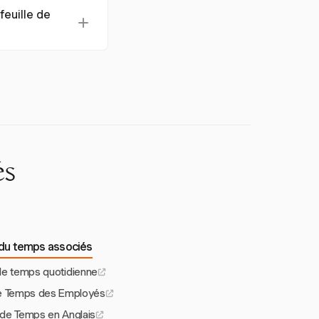
, les détails du
feuille de
, les heures
availlées.
eures travaillées,
édérales et
 temps de rapport,
és
i du temps associés
 de temps quotidienne
de Temps des Employés
 de Temps en Anglais