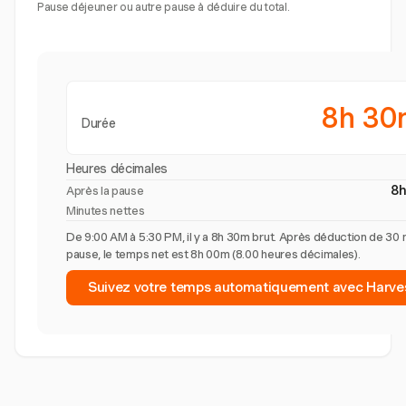
Pause déjeuner ou autre pause à déduire du total.
8h 30
Durée
Heures décimales
8
Après la pause
Minutes nettes
De 9:00 AM à 5:30 PM, il y a 8h 30m brut. Après déduction de 30 
pause, le temps net est 8h 00m (8.00 heures décimales).
Suivez votre temps automatiquement avec Harve