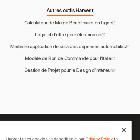
Autres outils Harvest
Calculateur de Marge Bénéficiaire en Ligne
Logiciel d'offre pour électriciens
Meilleure application de suivi des dépenses automobiles
Modèle de Bon de Commande pour l'Italie
Gestion de Projet pour le Design d'Intérieur
Votre temps mérite d'être suivi —
commencez maintenant
Harvest uses cookies as described in our
Privacy Policy
to