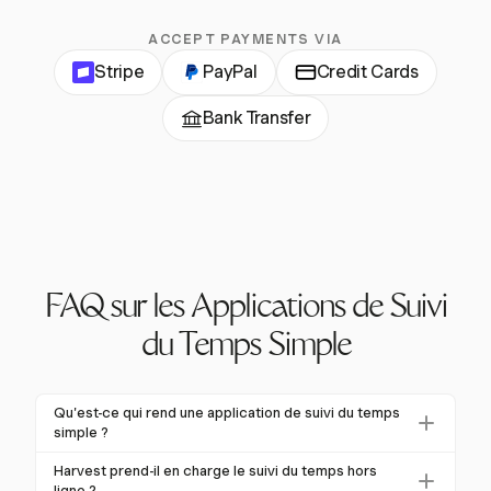
ACCEPT PAYMENTS VIA
Stripe
PayPal
Credit Cards
Bank Transfer
FAQ sur les Applications de Suivi
du Temps Simple
Qu'est-ce qui rend une application de suivi du temps
simple ?
Une application de suivi du temps simple se définit
Harvest prend-il en charge le suivi du temps hors
par sa facilité d'utilisation et ses fonctionnalités
ligne ?