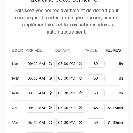
travaillé cette semaine ?
Saisissez vos heures d’arrivée et de départ pour
chaque jour. La calculatrice gère pauses, heures
supplémentaires et totaux hebdomadaires
automatiquement.
ARRIVÉE
DÉPART
PAUSE
JOUR
HEURES
Lun
8h
Mar
8h
Mer
8h
Jeu
8h 15min
Ven
7h 30min