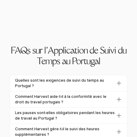
FAQs sur l'Application de Suivi du
Temps au Portugal
Quelles sont les exigences de suivi du temps au
Portugal ?
Au Portugal, le suivi du temps doit être conforme à
Comment Harvest aide-t-il à la conformité avec le
l'Article 202 du Code du Travail, exigeant
droit du travail portugais ?
l'enregistrement des heures de début et de fin, des
Harvest aide à la conformité en fournissant des
Les pauses sont-elles obligatoires pendant les heures
pauses, des heures supplémentaires et des
rapports de temps détaillés, un enregistrement précis
de travail au Portugal ?
absences. Les enregistrements doivent être
et des calculs automatiques des heures
Oui, les employés doivent avoir des pauses après
conservés pendant au moins cinq ans.
Comment Harvest gère-t-il le suivi des heures
supplémentaires, garantissant le respect des lois du
cinq heures de travail consécutives, y compris une
supplémentaires ?