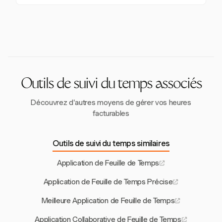
telles que la FLSA et fournit des pistes d'audit
données sécurisés et authentification à plusieurs
Les applications de feuille de temps offrent des
détaillées.
facteurs. Elles respectent les lois sur la protection des
avantages tels qu'une productivité améliorée, une
données telles que le RGPD pour protéger les
facturation précise et des processus de paie
informations des utilisateurs.
rationalisés. Elles aident à maintenir la conformité
avec les lois du travail et fournissent des aperçus
grâce à des rapports détaillés.
Outils de suivi du temps associés
Découvrez d'autres moyens de gérer vos heures
facturables
Outils de suivi du temps similaires
Application de Feuille de Temps
Application de Feuille de Temps Précise
Meilleure Application de Feuille de Temps
Application Collaborative de Feuille de Temps