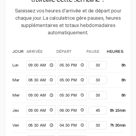
travaillé cette semaine ?
Saisissez vos heures d’arrivée et de départ pour
chaque jour. La calculatrice gère pauses, heures
supplémentaires et totaux hebdomadaires
automatiquement.
ARRIVÉE
DÉPART
PAUSE
JOUR
HEURES
Lun
8h
Mar
8h
Mer
8h
Jeu
8h 15min
Ven
7h 30min