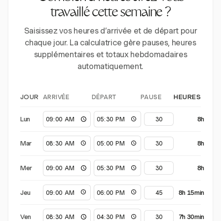
travaillé cette semaine ?
Saisissez vos heures d’arrivée et de départ pour
chaque jour. La calculatrice gère pauses, heures
supplémentaires et totaux hebdomadaires
automatiquement.
ARRIVÉE
DÉPART
PAUSE
JOUR
HEURES
Lun
8h
Mar
8h
Mer
8h
Jeu
8h 15min
Ven
7h 30min