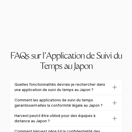
FAQs sur l'Application de Suivi du
Temps au Japon
Quelles fonctionnalités devrais-je rechercher dans
une application de suivi du temps au Japon ?
Au Japon, une application de suivi du temps doit
Comment les applications de suivi du temps
soutenir la conformité aux lois du travail, y compris
garantissent-elles la conformité légale au Japon ?
l'enregistrement précis des heures supplémentaires
Les applications de suivi du temps au Japon
Harvest peut-il être utilisé pour des équipes à
et des pauses, et offrir de la flexibilité pour diverses
garantissent la conformité légale en enregistrant avec
distance au Japon ?
modalités de travail comme le travail à distance et le
précision les heures de travail et en calculant les
Oui, Harvest prend en charge les équipes à distance
temps flexible. L'intégration avec les systèmes de
Comment Harvest gère-t-il la confidentialité des