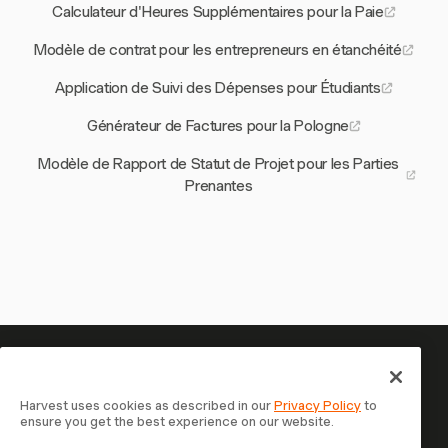
Calculateur d'Heures Supplémentaires pour la Paie
Modèle de contrat pour les entrepreneurs en étanchéité
Application de Suivi des Dépenses pour Étudiants
Générateur de Factures pour la Pologne
Modèle de Rapport de Statut de Projet pour les Parties
Prenantes
Votre temps mérite d'être suivi
— commencez maintenant
Harvest uses cookies as described in our
Privacy Policy
to
ensure you get the best experience on our website.
Rejoignez plus de 70 000 entreprises qui suivent leur