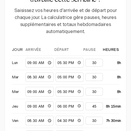
travaillé cette semaine ?
Saisissez vos heures d’arrivée et de départ pour
chaque jour. La calculatrice gère pauses, heures
supplémentaires et totaux hebdomadaires
automatiquement.
ARRIVÉE
DÉPART
PAUSE
JOUR
HEURES
Lun
8h
Mar
8h
Mer
8h
Jeu
8h 15min
Ven
7h 30min