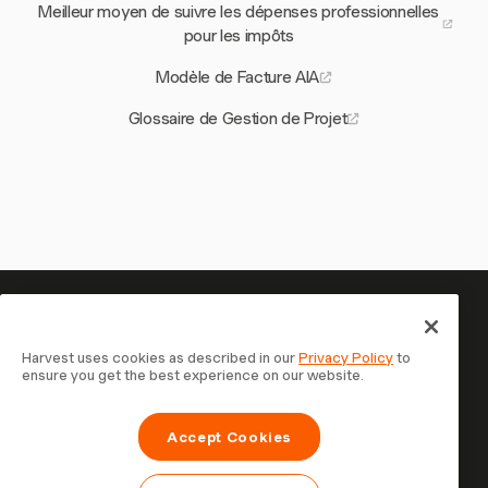
Meilleur moyen de suivre les dépenses professionnelles
pour les impôts
Modèle de Facture AIA
Glossaire de Gestion de Projet
Votre temps mérite d'être suivi
— commencez maintenant
Harvest uses cookies as described in our
Privacy Policy
to
ensure you get the best experience on our website.
Rejoignez plus de 70 000 entreprises qui suivent leur
temps, facturent leurs clients et sont payées plus
Accept Cookies
rapidement avec Harvest. Essai gratuit, 30 secondes
pour démarrer.