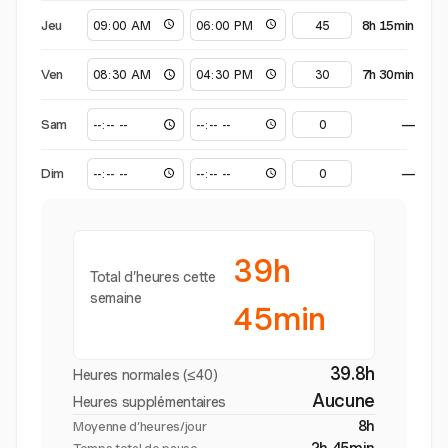
Jeu
8h 15min
Ven
7h 30min
Sam
—
Dim
—
39h
Total d’heures cette
semaine
45min
39.8h
Heures normales (≤40)
Aucune
Heures supplémentaires
8h
Moyenne d’heures/jour