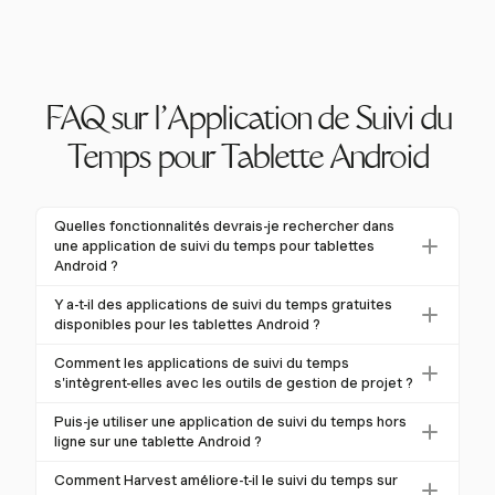
FAQ sur l'Application de Suivi du
Temps pour Tablette Android
Quelles fonctionnalités devrais-je rechercher dans
une application de suivi du temps pour tablettes
Android ?
Lors du choix d'une application de suivi du temps
Y a-t-il des applications de suivi du temps gratuites
pour les tablettes Android, recherchez des
disponibles pour les tablettes Android ?
fonctionnalités telles que le suivi en temps réel, les
Oui, de nombreuses applications de suivi du temps
Comment les applications de suivi du temps
options d'entrée manuelle et les capacités de gestion
sur les tablettes Android proposent des plans gratuits,
s'intègrent-elles avec les outils de gestion de projet ?
de projet. L'intégration avec les systèmes de paie et
incluant généralement des fonctionnalités de base de
Les applications de suivi du temps offrent souvent
de comptabilité, un reporting robuste et la
Puis-je utiliser une application de suivi du temps hors
suivi du temps, de gestion de projet et de reporting.
des intégrations avec des outils de gestion de projet
fonctionnalité hors ligne sont également importantes
ligne sur une tablette Android ?
Ces plans gratuits sont souvent adaptés aux
populaires comme Asana, Trello et Basecamp. Ces
pour une gestion complète.
Oui, de nombreuses applications de suivi du temps
utilisateurs individuels ou aux petites équipes
Comment Harvest améliore-t-il le suivi du temps sur
intégrations rationalisent le suivi des tâches en