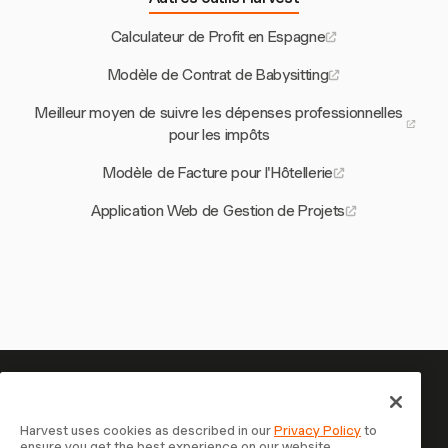
Calculateur de Profit en Espagne
Modèle de Contrat de Babysitting
Meilleur moyen de suivre les dépenses professionnelles
pour les impôts
Modèle de Facture pour l'Hôtellerie
Application Web de Gestion de Projets
Votre temps mérite d'être suivi
— commencez maintenant
Harvest uses cookies as described in our
Privacy Policy
to
ensure you get the best experience on our website.