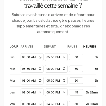
travaillé cette semaine ?
Saisissez vos heures d’arrivée et de départ pour
chaque jour. La calculatrice gère pauses, heures
supplémentaires et totaux hebdomadaires
automatiquement.
ARRIVÉE
DÉPART
PAUSE
JOUR
HEURES
Lun
8h
Mar
8h
Mer
8h
Jeu
8h 15min
Ven
7h 30min