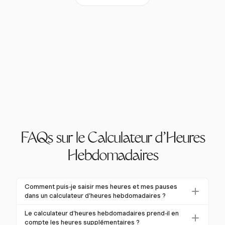
FAQs sur le Calculateur d'Heures
Hebdomadaires
Comment puis-je saisir mes heures et mes pauses
dans un calculateur d'heures hebdomadaires ?
Pour saisir vos heures, entrez les heures de début et
Le calculateur d'heures hebdomadaires prend-il en
de fin pour chaque jour de travail, puis spécifiez la
compte les heures supplémentaires ?