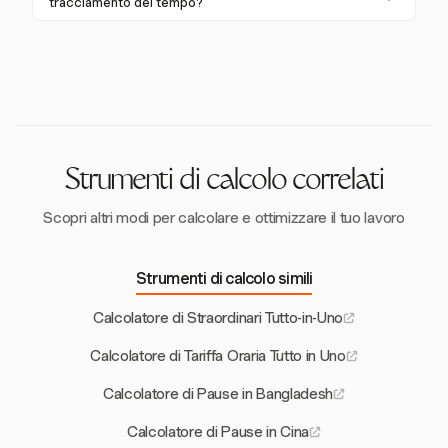
possono affrontare sanzioni, come il pagamento di
tracciamento del tempo?
straordinari tenendo conto di queste sfumature.
un'ora aggiuntiva di stipendio per ogni violazione. La
Harvest si integra perfettamente con strumenti come
conformità alle leggi sulle pause è fondamentale per
Asana, Trello e Slack, consentendo un tracciamento
evitare questi costi.
efficiente del tempo e la gestione delle ore lavorative
e delle pause. Questa integrazione aiuta a
semplificare i flussi di lavoro e mantenere la
conformità.
Strumenti di calcolo correlati
Scopri altri modi per calcolare e ottimizzare il tuo lavoro
Strumenti di calcolo simili
Calcolatore di Straordinari Tutto-in-Uno
Calcolatore di Tariffa Oraria Tutto in Uno
Calcolatore di Pause in Bangladesh
Calcolatore di Pause in Cina