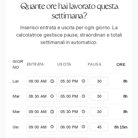
Quante ore hai lavorato questa
settimana?
Inserisci entrata e uscita per ogni giorno. La
calcolatrice gestisce pause, straordinari e totali
settimanali in automatico.
GIOR
ENTRATA
USCITA
PAUSA
ORE
NO
Lun
8h
Mar
8h
Mer
8h
Gio
8h 15m