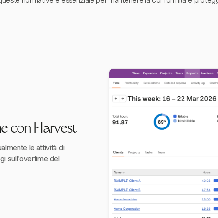
queste normative è essenziale per mantenere la conformità e proteggere
me con Harvest
lmente le attività di
i sull'overtime del