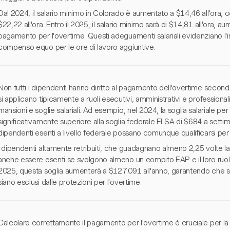
Dal 2024, il salario minimo in Colorado è aumentato a $14,46 all'ora, co
$22,22 all'ora. Entro il 2025, il salario minimo sarà di $14,81 all'ora, a
pagamento per l'overtime. Questi adeguamenti salariali evidenziano l'
compenso equo per le ore di lavoro aggiuntive.
Non tutti i dipendenti hanno diritto al pagamento dell'overtime second
si applicano tipicamente a ruoli esecutivi, amministrativi e professional
mansioni e soglie salariali. Ad esempio, nel 2024, la soglia salariale pe
significativamente superiore alla soglia federale FLSA di $684 a setti
dipendenti esenti a livello federale possano comunque qualificarsi per 
I dipendenti altamente retribuiti, che guadagnano almeno 2,25 volte la
anche essere esenti se svolgono almeno un compito EAP e il loro ruolo
2025, questa soglia aumenterà a $127.091 all'anno, garantendo che s
siano esclusi dalle protezioni per l'overtime.
Calcolare correttamente il pagamento per l'overtime è cruciale per la 