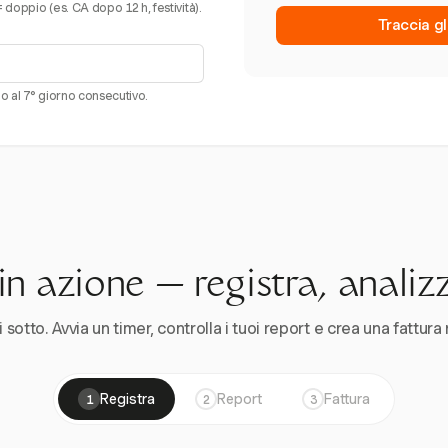
doppio (es. CA dopo 12 h, festività).
Traccia gl
 o al 7° giorno consecutivo.
n azione — registra, analiz
 sotto. Avvia un timer, controlla i tuoi report e crea una fattura 
Registra
Report
Fattura
1
2
3