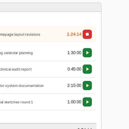
1:24:15
mepage layout revisions
1:30:00
og calendar planning
0:45:00
chnical audit report
2:15:00
lor system documentation
1:00:00
tial sketches round 1