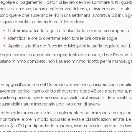
regolare di pagamento, i datori di lavoro devono sommare tutti i guadag
inclusi salari base, bonus e differenziali di turno, e dividere per il total
sono quelle che superano le 40 in una settimana lavorativa, 12 in un 
di quale beneficio il dipendente ottiene di più.
Determina la tariffa regolare: Includi tutte le forme di compenso.
Identifica le ore di overtime: Monitora le ore oltre le soglie.
Applica la tariffa per l'overtime: Moltiplica la tariffa regolare per 
Regole speciali si applicano ai dipendenti con mance, dove l'overtime 
salario minimo completo, non il salario minimo ridotto per le mance
Le leggi sull'overtime del Colorado presentano considerazioni specifich
lavoratori agricoli hanno diritto all'overtime dopo 48 ore a settimana, m
sciistica possono avere esenzioni parziali. I professionisti della sanità 
causa della natura impegnativa dei loro orari di lavoro.
I datori di lavoro sono invitati a implementare sistemi robusti di regis
monitorare le ore in modo accurato e evitare classificazioni errate. 
fino a $1.000 per dipendente al giorno, insieme a salari arretrati e dan