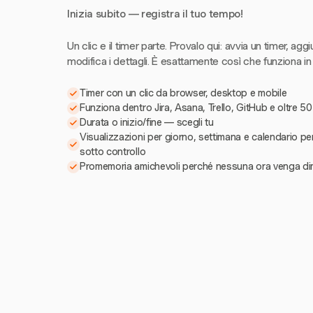
Inizia subito — registra il tuo tempo!
Un clic e il timer parte. Provalo qui: avvia un timer, aggi
modifica i dettagli. È esattamente così che funziona in
Timer con un clic da browser, desktop e mobile
Funziona dentro Jira, Asana, Trello, GitHub e oltre 50
Durata o inizio/fine — scegli tu
Visualizzazioni per giorno, settimana e calendario pe
sotto controllo
Promemoria amichevoli perché nessuna ora venga di