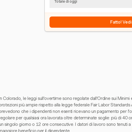
Totale di oggi
Fatto! Vedi
In Colorado, le leggi sull'overtime sono regolate dall'Ordine sui Minim
protezioni più ampie rispetto alla legge federale Fair Labor Standard
prevedono che i dipendenti non esenti ricevano un pagamento per l'over
regolare per qualsiasi ora lavorata oltre determinate soglie: più di 40 o
un singolo giorno o 12 ore consecutive. I datori di lavoro sono tenuti a ut
maggiore beneficio per il dipendente.