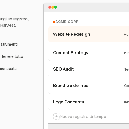
ungi un registro,
ACME CORP
 Harvest.
Website Redesign
Ho
 strumenti
Content Strategy
Bl
r tenere tutto
menticata
SEO Audit
Te
Brand Guidelines
Co
Logo Concepts
Ini
+
Nuovo registro di tempo