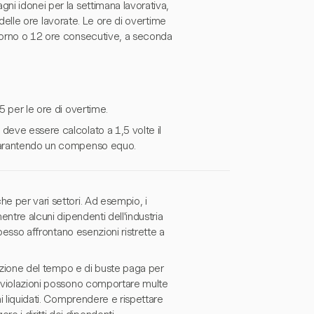
ni idonei per la settimana lavorativa,
e delle ore lavorate. Le ore di overtime
giorno o 12 ore consecutive, a seconda
1,5 per le ore di overtime.
deve essere calcolato a 1,5 volte il
, garantendo un compenso equo.
e per vari settori. Ad esempio, i
entre alcuni dipendenti dell'industria
spesso affrontano esenzioni ristrette a
trazione del tempo e di buste paga per
Le violazioni possono comportare multe
ni liquidati. Comprendere e rispettare