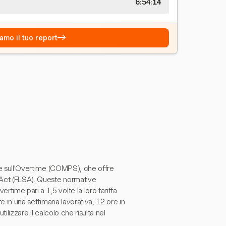
6:54:15
→
amo il tuo report
i e sull'Overtime (COMPS), che offre
s Act (FLSA). Queste normative
time pari a 1,5 volte la loro tariffa
re in una settimana lavorativa, 12 ore in
ilizzare il calcolo che risulta nel