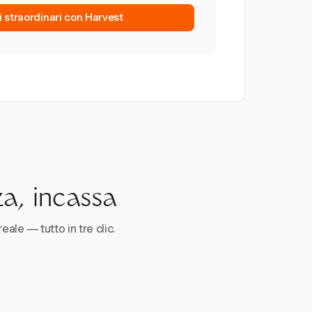
i straordinari con Harvest
za, incassa
reale — tutto in tre clic.