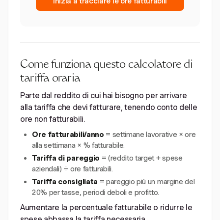
Inizia a tracciare le ore fatturabili
Come funziona questo calcolatore di
tariffa oraria
Parte dal reddito di cui hai bisogno per arrivare
alla tariffa che devi fatturare, tenendo conto delle
ore non fatturabili.
Ore fatturabili/anno
= settimane lavorative × ore
alla settimana × % fatturabile.
Tariffa di pareggio
= (reddito target + spese
aziendali) ÷ ore fatturabili.
Tariffa consigliata
= pareggio più un margine del
20% per tasse, periodi deboli e profitto.
Aumentare la percentuale fatturabile o ridurre le
spese abbassa la tariffa necessaria.