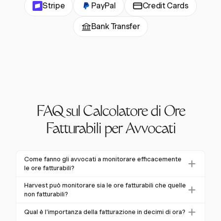
Stripe
PayPal
Credit Cards
Bank Transfer
FAQ sul Calcolatore di Ore
Fatturabili per Avvocati
Come fanno gli avvocati a monitorare efficacemente
le ore fatturabili?
Gli avvocati monitorano efficacemente le ore
Harvest può monitorare sia le ore fatturabili che quelle
fatturabili utilizzando strumenti come Harvest, che
non fatturabili?
offre timer con un clic e opzioni di inserimento
Sì, Harvest consente agli studi legali di monitorare sia
Qual è l'importanza della fatturazione in decimi di ora?
manuale. Questo garantisce la cattura accurata di
le ore fatturabili che quelle non fatturabili. Questa