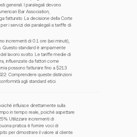
i generali. I paralegali devono
'American Bar Association,
ga fatturato. La decisione della Corte
er i servizi dei paralegali a tariffe di
o incrementi di 0.1 ore (sei minuti),
za. Questo standard è ampiamente
del lavoro svolto. Le tariffe medie di
ora, influenzate da fattori come
ornia possono fatturare fino a $213
 2022. Comprendere queste distinzioni
conformità agli standard etici.
poiché influisce direttamente sulla
l tempo in tempo reale, poiché aspettare
25%. Utilizzare incrementi di
buona pratica è fornire voci di
to per dimostrare il valore al cliente.