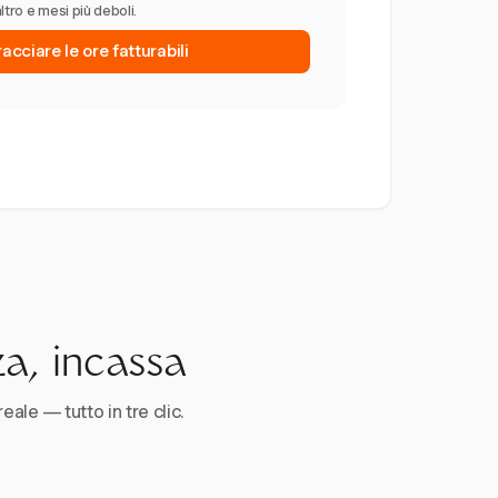
altro e mesi più deboli.
tracciare le ore fatturabili
za, incassa
reale — tutto in tre clic.