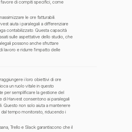
favore di compiti specifici, come
ssimizzare le ore fatturabili.
est aiuta i paralegali a differenziare
venga contabilizzato. Questa capacità
basati sulle aspettative dello studio, che
ralegali possono anche sfruttare
di lavoro e ridurre l'impatto delle
ggiungere i loro obiettivi di ore
ioca un ruolo vitale in questo
e per semplificare la gestione del
le di Harvest consentono ai paralegali
bili. Questo non solo aiuta a mantenere
ali dal tempo monitorato, riducendo i
ana, Trello e Slack garantiscono che il