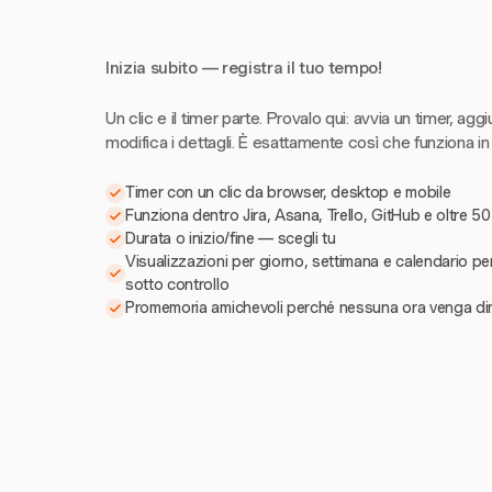
Inizia subito — registra il tuo tempo!
Un clic e il timer parte. Provalo qui: avvia un timer, aggi
modifica i dettagli. È esattamente così che funziona in
Timer con un clic da browser, desktop e mobile
Funziona dentro Jira, Asana, Trello, GitHub e oltre 50
Durata o inizio/fine — scegli tu
Visualizzazioni per giorno, settimana e calendario pe
sotto controllo
Promemoria amichevoli perché nessuna ora venga di