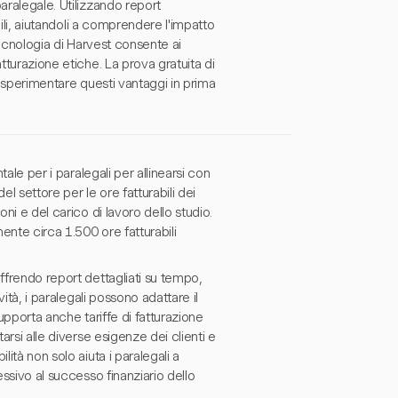
aralegale. Utilizzando report
bili, aiutandoli a comprendere l'impatto
tecnologia di Harvest consente ai
tturazione etiche. La prova gratuita di
i sperimentare questi vantaggi in prima
tale per i paralegali per allinearsi con
el settore per le ore fatturabili dei
ni e del carico di lavoro dello studio.
ente circa 1.500 ore fatturabili
ffrendo report dettagliati su tempo,
vità, i paralegali possono adattare il
upporta anche tariffe di fatturazione
arsi alle diverse esigenze dei clienti e
ità non solo aiuta i paralegali a
essivo al successo finanziario dello