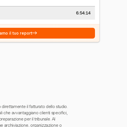
6:54:14
→
amo il tuo report
 direttamente il fatturato dello studio.
i che avvantaggiano clienti specifici,
reparazione per il tribunale. Al
ome archiviazione, organizzazione o