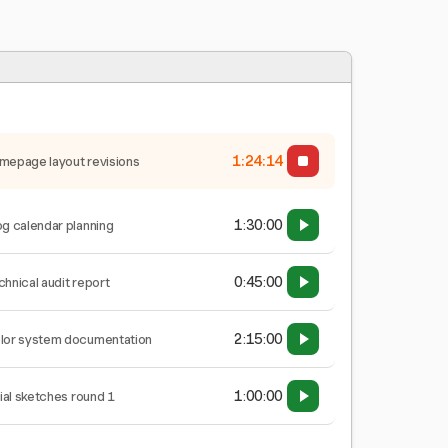
1:24:14
mepage layout revisions
1:30:00
og calendar planning
0:45:00
chnical audit report
2:15:00
lor system documentation
1:00:00
tial sketches round 1