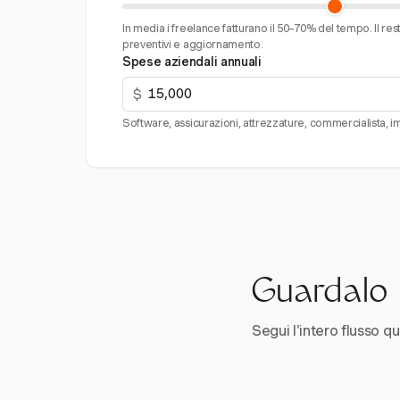
In media i freelance fatturano il 50–70% del tempo. Il re
preventivi e aggiornamento.
Spese aziendali annuali
$
Software, assicurazioni, attrezzature, commercialista, im
Guardalo i
Segui l'intero flusso qui