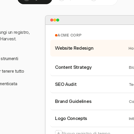
ungi un registro,
ACME CORP
 Harvest.
Website Redesign
Ho
 strumenti
Content Strategy
Bl
r tenere tutto
menticata
SEO Audit
Te
Brand Guidelines
Co
Logo Concepts
Ini
+
Nuovo registro di tempo