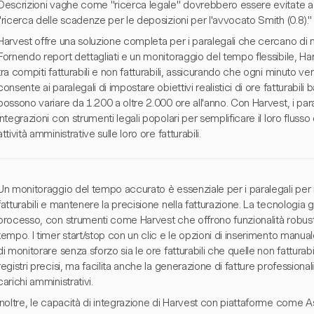
Descrizioni vaghe come "ricerca legale" dovrebbero essere evitate a 
"ricerca delle scadenze per le deposizioni per l'avvocato Smith (0.8)."
Harvest offre una soluzione completa per i paralegali che cercano di ma
Fornendo report dettagliati e un monitoraggio del tempo flessibile, Harv
tra compiti fatturabili e non fatturabili, assicurando che ogni minuto 
consente ai paralegali di impostare obiettivi realistici di ore fatturabili 
possono variare da 1.200 a oltre 2.000 ore all'anno. Con Harvest, i pa
integrazioni con strumenti legali popolari per semplificare il loro flusso 
attività amministrative sulle loro ore fatturabili.
Un monitoraggio del tempo accurato è essenziale per i paralegali per ra
fatturabili e mantenere la precisione nella fatturazione. La tecnologia g
processo, con strumenti come Harvest che offrono funzionalità robust
tempo. I timer start/stop con un clic e le opzioni di inserimento manua
di monitorare senza sforzo sia le ore fatturabili che quelle non fattura
registri precisi, ma facilita anche la generazione di fatture profession
carichi amministrativi.
Inoltre, le capacità di integrazione di Harvest con piattaforme come As