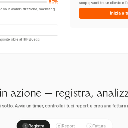
60%
scope, vuoti tra un cliente e l’
sto va in amministrazione, marketing,
Inizia a 
poste oltre all’IRPEF, ecc.
n azione — registra, analiz
 sotto. Avvia un timer, controlla i tuoi report e crea una fattura 
Registra
Report
Fattura
1
2
3