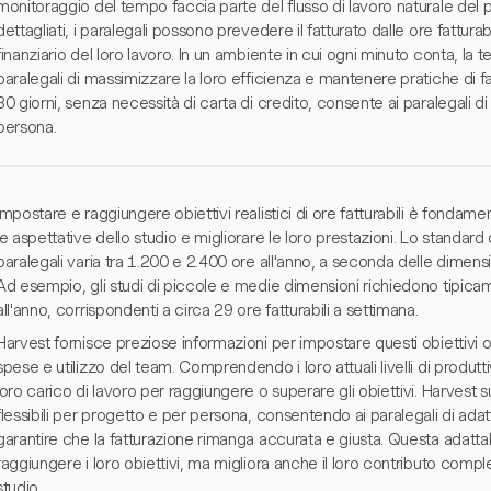
monitoraggio del tempo faccia parte del flusso di lavoro naturale del p
dettagliati, i paralegali possono prevedere il fatturato dalle ore fattura
finanziario del loro lavoro. In un ambiente in cui ogni minuto conta, la 
paralegali di massimizzare la loro efficienza e mantenere pratiche di fa
30 giorni, senza necessità di carta di credito, consente ai paralegali d
persona.
Impostare e raggiungere obiettivi realistici di ore fatturabili è fondamen
le aspettative dello studio e migliorare le loro prestazioni. Lo standard d
paralegali varia tra 1.200 e 2.400 ore all'anno, a seconda delle dimensio
Ad esempio, gli studi di piccole e medie dimensioni richiedono tipicam
all'anno, corrispondenti a circa 29 ore fatturabili a settimana.
Harvest fornisce preziose informazioni per impostare questi obiettivi o
spese e utilizzo del team. Comprendendo i loro attuali livelli di produtti
loro carico di lavoro per raggiungere o superare gli obiettivi. Harvest s
flessibili per progetto e per persona, consentendo ai paralegali di adatt
garantire che la fatturazione rimanga accurata e giusta. Questa adattabil
raggiungere i loro obiettivi, ma migliora anche il loro contributo compl
studio.