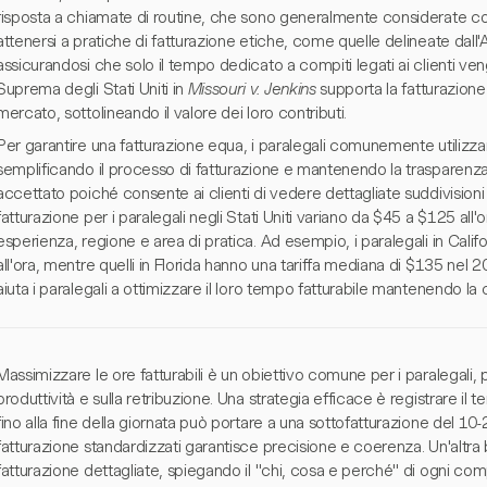
risposta a chiamate di routine, che sono generalmente considerate cost
attenersi a pratiche di fatturazione etiche, come quelle delineate dall
assicurandosi che solo il tempo dedicato a compiti legati ai clienti ven
Suprema degli Stati Uniti in
Missouri v. Jenkins
supporta la fatturazione p
mercato, sottolineando il valore dei loro contributi.
Per garantire una fatturazione equa, i paralegali comunemente utilizzan
semplificando il processo di fatturazione e mantenendo la trasparen
accettato poiché consente ai clienti di vedere dettagliate suddivisioni 
fatturazione per i paralegali negli Stati Uniti variano da $45 a $125 all'
esperienza, regione e area di pratica. Ad esempio, i paralegali in Calif
all'ora, mentre quelli in Florida hanno una tariffa mediana di $135 nel
aiuta i paralegali a ottimizzare il loro tempo fatturabile mantenendo la 
Massimizzare le ore fatturabili è un obiettivo comune per i paralegali, 
produttività e sulla retribuzione. Una strategia efficace è registrare i
fino alla fine della giornata può portare a una sottofatturazione del 10-
fatturazione standardizzati garantisce precisione e coerenza. Un'altra 
fatturazione dettagliate, spiegando il "chi, cosa e perché" di ogni compi